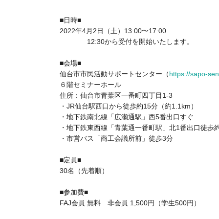
■日時■
2022年4月2日（土）13:00〜17:00
12:30から受付を開始いたします。
■会場■
仙台市市民活動サポートセンター
（
https://sapo-sen
６階セミナーホール
住所：仙台市青葉区一番町四丁目1-3
・JR仙台駅西口から徒歩約15分（約1.1km）
・地下鉄南北線「広瀬通駅」西5番出口すぐ
・地下鉄東西線「青葉通一番町駅」北1番出口徒歩約6
・市営バス「商工会議所前」徒歩3分
■定員■
30名（先着順）
■参加費■
FAJ会員 無料 非会員 1,500円（学生500円）