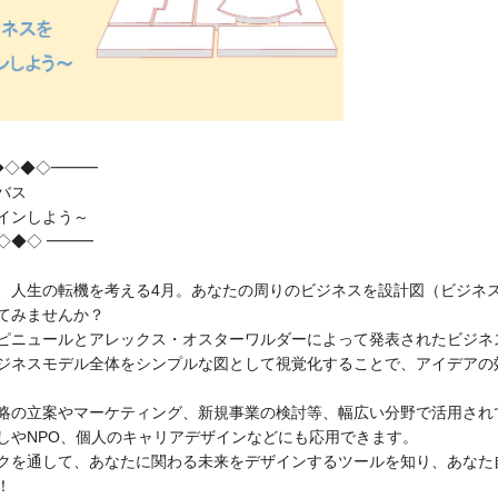
◇◆◇◆◇━━━
バス
インしよう～
◇◆◇ ━━━
人生の転機を考える4月。あなたの周りのビジネスを設計図（ビジネ
てみませんか？
ピニュールとアレックス・オスターワルダーによって発表されたビジネ
ジネスモデル全体をシンプルな図として視覚化することで、アイデアの
略の立案や
マーケティング、
新規事業の検討等、
幅広い分野で活用され
し
やNPO、個人の
キャリアデザイン
などにも応用できます。
クを通して、あなたに関わる未来をデザイン
するツールを知り、あなた
！