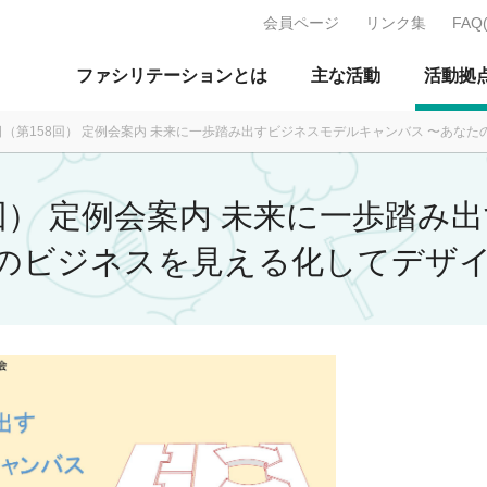
会員ページ
リンク集
FAQ
J：特定非営利活動法人 日本ファ
ファシリテーションとは
主な活動
活動拠
月2日（第158回） 定例会案内 未来に一歩踏み出すビジネスモデルキャンバス 〜あ
58回） 定例会案内 未来に一歩踏
りのビジネスを見える化してデザ