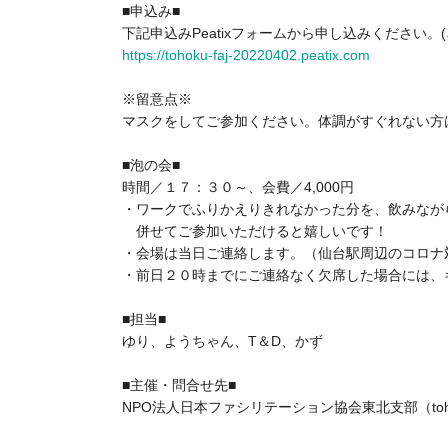
■申込み■
下記申込みPeatixフォームから申し込みください。(
https://tohoku-faj-20220402.peatix.com
※留意点※
マスクをしてご参加ください。体調がすぐれない方
■泡の会■
時間／１７：３０～、会費／4,000円
・ワークでふりかえりきれなかった分を、飲みなが
併せてご参加いただけると嬉しいです！
・会場は当日ご連絡します。（仙台駅周辺のコロナ
・前日２０時までにご連絡なく欠席した場合には、
■担当■
ゆり、ようちゃん、T＆D、かず
■主催・問合せ先■
NPO法人日本ファシリテーション協会東北支部（tohoku-m