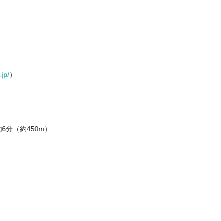
.jp/
）
分（約450m）