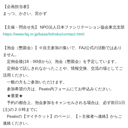
【企画担当者】
まっつ、かさい、宮かず
【主催・問合せ先】 NPO法人日本ファシリテーション協会東北支部
https://www.faj.or.jp/base/tohoku/contact.html
【泡会（懇親会）】※自主参加の集いで、FAJ公式の活動ではあり
ません。
定例会後(18：00頃から)、泡会（懇親会）を予定しています。
定例会で話しきれなかったことや、情報交換、交流の場としてご
活用ください。
一般の方もご参加いただけます。
参加希望の方は、Peatix内フォームにてお申込みください。
★重要★
予約の都合上、泡会参加をキャンセルされる場合は、必ず前日1日
(土)の２０時までに
Peatixの【マイチケット】のページ、【＞主催者へ連絡】からご
連絡ください。