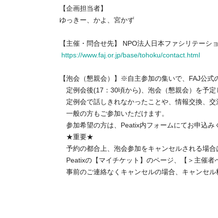
【企画担当者】
ゆっきー、かよ、宮かず
【主催・問合せ先】 NPO法人日本ファシリテーシ
https://www.faj.or.jp/base/tohoku/contact.html
【泡会（懇親会）】※自主参加の集いで、FAJ公式
定例会後(17：30頃から)、泡会（懇親会）を予
定例会で話しきれなかったことや、情報交換、交
一般の方もご参加いただけます。
参加希望の方は、Peatix内フォームにてお申込み
★重要★
予約の都合上、泡会参加をキャンセルされる場合は
Peatixの【マイチケット】のページ、【＞主催
事前のご連絡なくキャンセルの場合、キャンセル