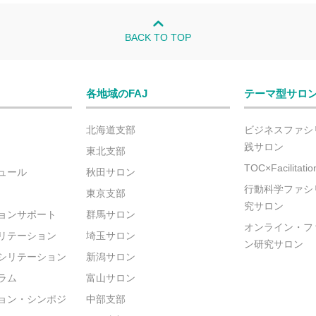
BACK TO TOP
各地域のFAJ
テーマ型サロ
北海道支部
ビジネスファシ
践サロン
東北支部
TOC×Facilitat
ュール
秋田サロン
行動科学ファシ
東京支部
究サロン
ョンサポート
群馬サロン
オンライン・フ
リテーション
埼玉サロン
ン研究サロン
シリテーション
新潟サロン
ラム
富山サロン
ョン・シンポジ
中部支部