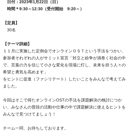
　日付：2023年1月22日（日）
　時間＊9:30～12:30（受付開始　9:20～）
【定員】
　30名
【テーマ詳細】
１１月に実施した定例会でオンラインＯＳＴという手法をつかい、
参加者それぞれの人がサミット宣言「対立と紛争が渦巻く社会の中
で、言葉の力を信じて小さな変化を現場に灯し、未来を担う人々の
希望と勇気を高めます」
をヒントに促進（ファシリテート）したいことをみんなで考えてみ
ました。
今回はそこで得たオンラインOSTの手法を課題解決の検討につか
い、みなさんの普段の活動や仕事の中で課題解決に使えるヒントを
みんなで見つけてましょう！
チーム一同、お待ちしております。