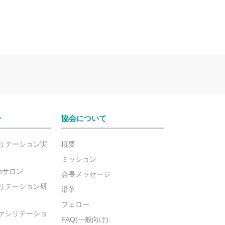
ン
協会について
リテーション実
概要
ミッション
ionサロン
会長メッセージ
リテーション研
沿革
フェロー
ァシリテーショ
FAQ(一般向け)