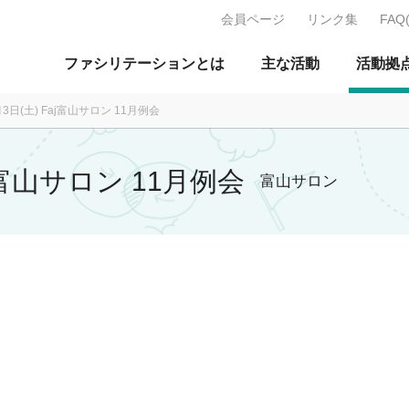
会員ページ
リンク集
FAQ
J：特定非営利活動法人 日本ファ
ファシリテーションとは
主な活動
活動拠
月3日(土) Faj富山サロン 11月例会
aj富山サロン 11月例会
富山サロン