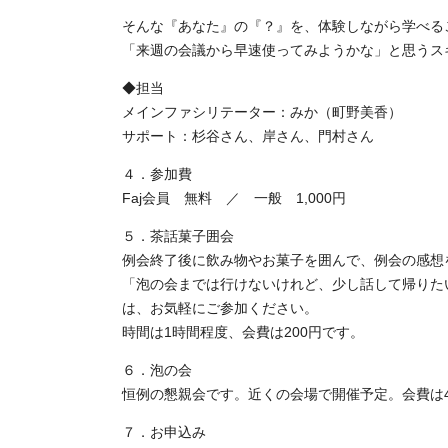
そんな『あなた』の『？』を、体験しながら学べるこ
「来週の会議から早速使ってみようかな」と思うス
◆担当
メインファシリテーター：みか（町野美香）
サポート：杉谷さん、岸さん、門村さん
４．参加費
Faj会員 無料 ／ 一般 1,000円
５．茶話菓子囲会
例会終了後に飲み物やお菓子を囲んで、例会の感想
「泡の会までは行けないけれど、少し話して帰りた
は、お気軽にご参加ください。
時間は1時間程度、会費は200円です。
６．泡の会
恒例の懇親会です。近くの会場で開催予定。会費は4
７．お申込み