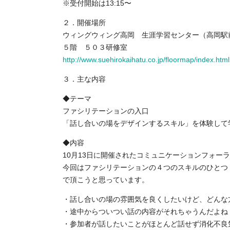
※受付開始は13:15〜
２．開催場所
ウィングウィング高岡 生涯学習センター（高岡駅
５階 ５０３研修室
http://www.suehirokaihatu.co.jp/floormap/index.html
３．主な内容
◆テーマ
ファシリテーションの入口
「話し合いの場をデザインするスキル」を体験して
◆内容
10月13日に開催されたコミュニケーションフォー
今回はファシリテーションの４つのスキルのひとつ
で頂こうと思っています。
・話し合いの場の雰囲気を良くしたいけど、どんな
・途中からついつい話の内容がそれちゃうんだよね
・参加者が話したいことがほとんど話せず消化不良