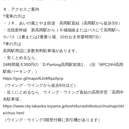
８．アクセスご案内
?電車の方は
・ＪＲ、あいの風とやま鉄道 高岡駅直結（高岡駅から徒歩3分）
・北陸新幹線 新高岡駅からＪＲ城端線またはバスにて高岡駅へ
※バス（1番または2番乗り場、10分おき所要時間7分）
?車の方は
高岡駅周辺に多数有料駐車場があります。
・安くとめるなら、
24時間最大300円の「D-Parking高岡駅前第1」（旧「NPC24H高岡
駅南パーキング」）
https://goo.gl/maps/6JoMfqaXprp
（ウイング・ウイングから徒歩8分ほど）
・近くにとめるなら、ウイング・ウイング直結の高岡市営「高岡中
央駐車場」
https://www.city.takaoka.toyama.jp/toshi/kurashi/kotsu/chushajo/shi
e/chuo.html
（ウイング・ウイング3階受付横に割引機があります）