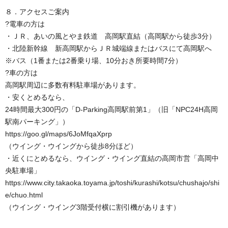
８．アクセスご案内
?電車の方は
・ＪＲ、あいの風とやま鉄道 高岡駅直結（高岡駅から徒歩3分）
・北陸新幹線 新高岡駅からＪＲ城端線またはバスにて高岡駅へ
※バス（1番または2番乗り場、10分おき所要時間7分）
?車の方は
高岡駅周辺に多数有料駐車場があります。
・安くとめるなら、
24時間最大300円の「D-Parking高岡駅前第1」（旧「NPC24H高岡
駅南パーキング」）
https://goo.gl/maps/6JoMfqaXprp
（ウイング・ウイングから徒歩8分ほど）
・近くにとめるなら、ウイング・ウイング直結の高岡市営「高岡中
央駐車場」
https://www.city.takaoka.toyama.jp/toshi/kurashi/kotsu/chushajo/shi
e/chuo.html
（ウイング・ウイング3階受付横に割引機があります）