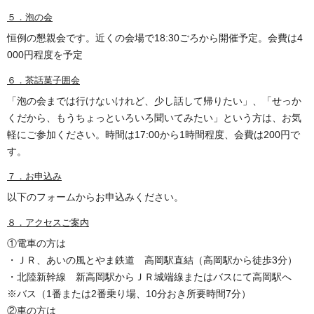
５．泡の会
恒例の懇親会です。近くの会場で18:30ごろから開催予定。会費は4
000円程度を予定
６．茶話菓子囲会
「泡の会までは行けないけれど、少し話して帰りたい」、「せっか
くだから、もうちょっといろいろ聞いてみたい」という方は、お気
軽にご参加ください。時間は17:00から1時間程度、会費は200円で
す。
７．お申込み
以下のフォームからお申込みください。
８．アクセスご案内
①電車の方は
・ＪＲ、あいの風とやま鉄道 高岡駅直結（高岡駅から徒歩3分）
・北陸新幹線 新高岡駅からＪＲ城端線またはバスにて高岡駅へ
※バス（1番または2番乗り場、10分おき所要時間7分）
②車の方は