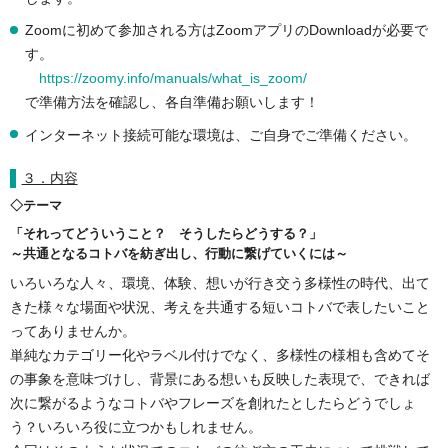
Zoomに初めて参加される方はZoomアプリのDownloadが必要で
す。
https://zoomy.info/manuals/what_is_zoom/
で準備方法を確認し、各自準備お願いします！
インターネット接続可能な環境は、ご自身でご準備ください。
３．内容
◇テーマ
「それってどういうこと？ そうしたらどうする？」
～共通となるコトバを紡ぎ出し、行動に繋げていくには～
いろいろな人々、環境、体験、想いが行き交う多様性の時代、出て
きた様々な場面や状況、考えを共通する短いコトバで表したいこと
ってありませんか。
単純なカテゴリー化やラベル付けでなく、多様性の様相も含めてそ
の事象を意味づけし、背景にある想いも反映した表現で、できれば
次に繋がるようなコトバやフレーズを創れたとしたらどうでしょ
う？いろいろ役に立つかもしれません。