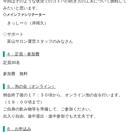
今回はそのような状況でのコトバの紡ぎ方の工夫について挑戦して
みたいと思います。
◇メインファシリテーター
きっしー☆（岸靖久）
◇サポート
富山サロン運営スタッフのみなさん
４．定員・参加費
定員30名
参加費 無料
５．泡の会（オンライン）
例会終了後の１７：３０頃から、オンライン泡の会を行います。
（１９：００頃まで）
ご自身の飲み物等を準備して、
ご参加ください。
出入り自由、途中退出・途中参加でも大丈夫です。
６．お申込み