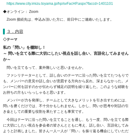
https://www.city.imizu.toyama.jp/hp/svFacHP.aspx?faccd=1401101
◆オンライン： Zoom
Zoom 接続先は、申込み頂いた方に、前日中にご連絡いたします。
３．内容
◇テーマ
私の「問い」を棚卸し！
～ 問いを立てる際に大切にしたい視点を話し合い、言語化してみません
か～
問いを立てるって、案外難しいと思いませんか。
ファシリテーターとして、話し合いのテーマに沿った問いを立てたつもりで
も、メンバーの意見や話し合いが意図する方向から反れ、深まらなかった。メ
ンバーに何を話すのかが伝わらず補足の説明を繰り返した。このような経験を
お持ちの方もいらっしゃると思います。
メンバーが力を発揮し、チームとして大きなメリットを引き出すためには、
問いを磨くだけでは、不十分かもしれません。しかし、問いが思考や対話の引
き金としての重要な役割を果たすことも事実です。
今回はテーマに沿った問いを立てることを通し、もう一度、問いを立てる際
に大切にしたい視点を参会者の皆さんとともに考え、話し合い、言語化してみ
ようと計画しました。皆さん一人一人が「問い」を振り返る機会にしていただ