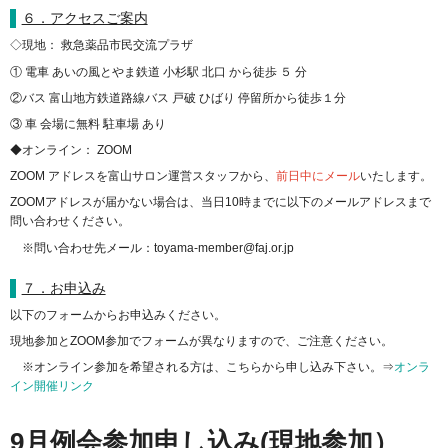
６．アクセスご案内
◇現地： 救急薬品市民交流プラザ
① 電車 あいの風とやま鉄道 小杉駅 北口 から徒歩 ５ 分
②バス 富山地方鉄道路線バス 戸破 ひばり 停留所から徒歩１分
③ 車 会場に無料 駐車場 あり
◆オンライン： ZOOM
ZOOM アドレスを富山サロン運営スタッフから、
前日中にメール
いたします。
ZOOMアドレスが届かない場合は、当日10時までに以下のメールアドレスまで
問い合わせください。
※問い合わせ先メール：toyama-member@faj.or.jp
７．お申込み
以下のフォームからお申込みください。
現地参加とZOOM参加でフォームが異なりますので、ご注意ください。
※オンライン参加を希望される方は、こちらから申し込み下さい。⇒
オンラ
イン開催リンク
9月例会参加申し込み(現地参加）