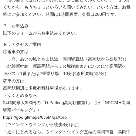
くだから、もうちょっといろいろ聞いてみたい」という方は、お気
軽にご参加ください。時間は1時間程度、会費は200円です。
７．お申込み
以下のフォームからお申込みください。
８．アクセスご案内
①電車の方は
・ＪＲ、あいの風とやま鉄道 高岡駅直結（高岡駅から徒歩3分）
・北陸新幹線 新高岡駅からＪＲ城端線またはバスにて高岡駅へ
※バス（1番または2番乗り場、10分おき所要時間7分）
②車の方は
高岡駅周辺に多数有料駐車場があります。
・安くとめるなら、
24時間最大300円の「D-Parking高岡駅前第1」（旧「NPC24H高岡
駅南パーキング」）
https://goo.gl/maps/6JoMfqaXprp
（ウイング・ウイングから徒歩8分ほど）
・近くにとめるなら、ウイング・ウイング直結の高岡市営「高岡中