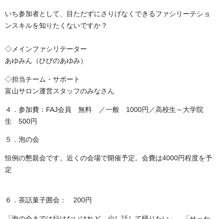
いち参加者として、目ただずにさりげなくできるファシリーテショ
ンスキルを知りたくないですか？
◇メインファシリテーター
あゆみん（ひびのあゆみ）
◇担当チーム・サポート
富山サロン運営スタッフのみなさん
４．参加費：FAJ会員 無料 ／一般 1000円／高校生～大学院
生 500円
５．泡の会
恒例の懇親会です。近くの会場で開催予定。会費は4000円程度を予
定
６．茶話菓子囲会： 200円
「泡の会までは行けないけれど、少し話して帰りたい」、「せっか