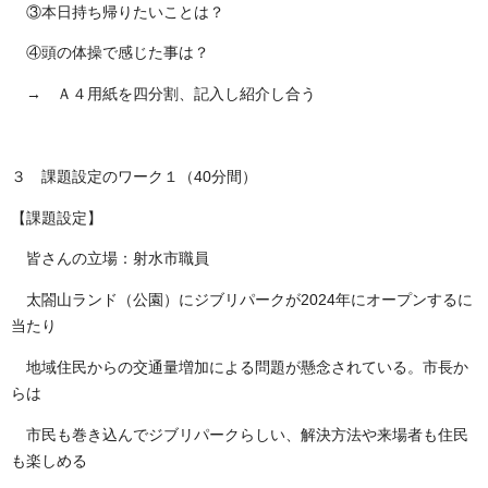
③本日持ち帰りたいことは？
④頭の体操で感じた事は？
→ Ａ４用紙を四分割、記入し紹介し合う
３ 課題設定のワーク１（
40
分間）
【課題設定】
皆さんの立場：射水市職員
太閤山ランド（公園）にジブリパークが
2024
年にオープンするに
当たり
地域住民からの交通量増加による問題が懸念されている。市長か
らは
市民も巻き込んでジブリパークらしい、解決方法や来場者も住民
も楽しめる