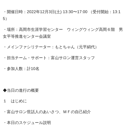
・開催日時：
2022
年
12
月
3
日
(
土
) 13:30
〜
17:00
（受付開始：
13:1
5
）
・場所：高岡市生涯学習センター ウィングウィング高岡６階 男
女平等推進センター会議室
・メインファシリテーター：もとちゃん（元平絹代）
・担当チーム・サポート：富山サロン運営スタッフ
・参加人数：計
10
名
◆当日の進行の概要
１ はじめに
・富山サロン世話人のあいさつ、ＭＦの自己紹介
・本日のスケジュール説明