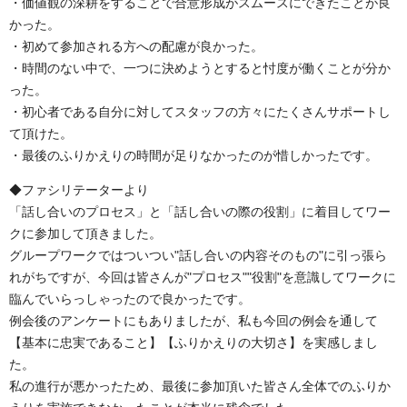
・価値観の深耕をすることで合意形成がスムースにできたことが良
かった。
・初めて参加される方への配慮が良かった。
・時間のない中で、一つに決めようとすると忖度が働くことが分か
った。
・初心者である自分に対してスタッフの方々にたくさんサポートし
て頂けた。
・最後のふりかえりの時間が足りなかったのが惜しかったです。
◆ファシリテーターより
「話し合いのプロセス」と「話し合いの際の役割」に着目してワー
クに参加して頂きました。
グループワークではついつい"話し合いの内容そのもの"に引っ張ら
れがちですが、今回は皆さんが"プロセス""役割"を意識してワークに
臨んでいらっしゃったので良かったです。
例会後のアンケートにもありましたが、私も今回の例会を通して
【基本に忠実であること】【ふりかえりの大切さ】を実感しまし
た。
私の進行が悪かったため、最後に参加頂いた皆さん全体でのふりか