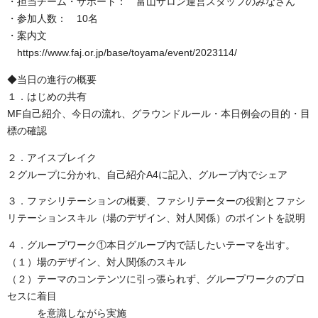
・担当チーム・サポート： 富山サロン運営スタッフのみなさん
・参加人数： 10名
・案内文
https://www.faj.or.jp/base/toyama/event/2023114/
◆当日の進行の概要
１．はじめの共有
MF自己紹介、今日の流れ、グラウンドルール・本日例会の目的・目
標の確認
２．アイスブレイク
２グループに分かれ、自己紹介A4に記入、グループ内でシェア
３．ファシリテーションの概要、ファシリテーターの役割とファシ
リテーションスキル（場のデザイン、対人関係）のポイントを説明
４．グループワーク①本日グループ内で話したいテーマを出す。
（１）場のデザイン、対人関係のスキル
（２）テーマのコンテンツに引っ張られず、グループワークのプロ
セスに着目
を意識しながら実施