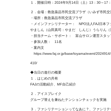
１．開催日時：2024年9月14日（土）13：30～17：
２．会場：救急薬品市民交流プラザ（いみず市民交
・場所：救急薬品市民交流プラザ
・メインファシリテーター： NPO法人FAJ日本
やましん（山田真司：やまだ しんじ）うらりん（
・担当チーム・サポート： 富山サロン運営スタッ
・参加人数： 11名
・案内文
https://www.faj.or.jp/base/toyama/event/2024914/
410/
◆当日の進行の概要
１．はじめの共有
FAJの活動紹介、MF自己紹介
２．アイスブレイク
グループ替えを兼ねたテンションチェックを実施
３．ファシリテーションってなあに？、ファシリテ