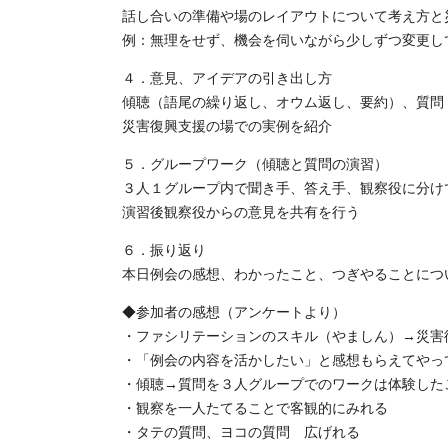
話し合いの準備や場のレイアウトについて考え方と
例：無理をせず、機会を伺いながら少しずつ変更し
４．意見、アイデアの引き出し方
傾聴（語尾の繰り返し、オウム返し、要約）、質問
災害復興支援の場での実例を紹介
５．グループワーク（傾聴と質問の演習）
３人１グループ内で聞き手、答え手、観察役に分け
演習後観察役からの意見を共有を行う
６．振り返り
本日例会の感想、わかったこと、つぎやることにつ
◆参加者の感想（アンケートよ
・ファシリテーションのスキル（やましん）→災害
・「例会の内容を活かしたい」と感想もら
・傾聴→質問を３人グループでのワークは体
・観察を一人たてることで客観的にみ
・タテの質問、ヨコの質問 広げれる