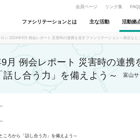
会員ページ
リンク集
FAQ
J：特定非営利活動法人 日本ファ
ファシリテーションとは
主な活動
活動拠
山サロン 2024年9月 例会レポート 災害時の連携を促すファシリテーション～身近
24年9月 例会レポート 災害時の
「話し合う力」を備えよう～
富山サ
--
--
ところから「話し合う力」を備えよう～