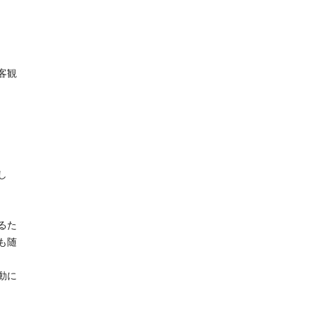
客観
し
るた
も随
動に