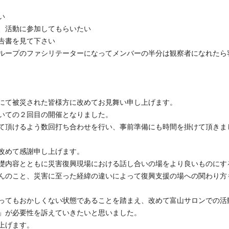
い所
増えるといい
いたい、活動に参加してもらいたい
た→活動報告書を見て下さい
ループのファシリテーターになってメンバーの半分は観察者になれたら
にて被災された皆様方に改めてお見舞い申し上げます。
いての２回目の開催となりました。
て頂けるよう数回打ち合わせを行い、事前準備にも時間を掛けて頂きま
改めて感謝申し上げます。
礎内容とともに災害復興現場における話し合いの場をより良いものにす
んのこと、災害に至った経緯の違いによって復興支援の場への関わり方
ってもおかしくない状態であることを踏まえ、改めて富山サロンでの活
」が必要性を訴えていきたいと思いました。
上げます。