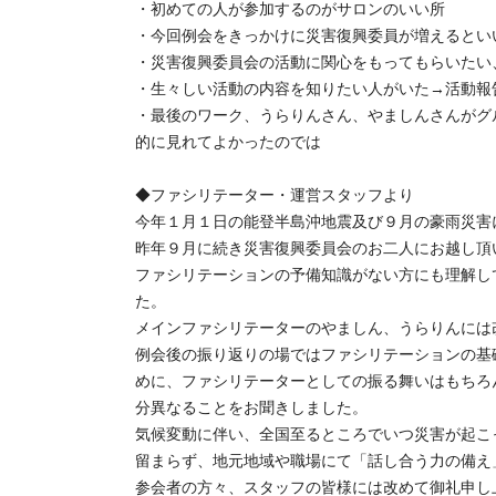
・初めての人が参加するのがサロンのい
・今回例会をきっかけに災害復興委員が
・災害復興委員会の活動に関心をもってもら
・生々しい活動の内容を知りたい人がい
・最後のワーク、うらりんさん、やましんさんがグ
的に見れてよかったのでは
◆ファシリテーター・運営スタッフより
今年１月１日の能登半島沖地震及び９月の豪雨災害
昨年９月に続き災害復興委員会のお二人にお越し頂
ファシリテーションの予備知識がない方にも理解し
た。
メインファシリテーターのやましん、うらりんには
例会後の振り返りの場ではファシリテーションの基
めに、ファシリテーターとしての振る舞いはもちろ
分異なることをお聞きしました。
気候変動に伴い、全国至るところでいつ災害が起こ
留まらず、地元地域や職場にて「話し合う力の備え
参会者の方々、スタッフの皆様には改めて御礼申し