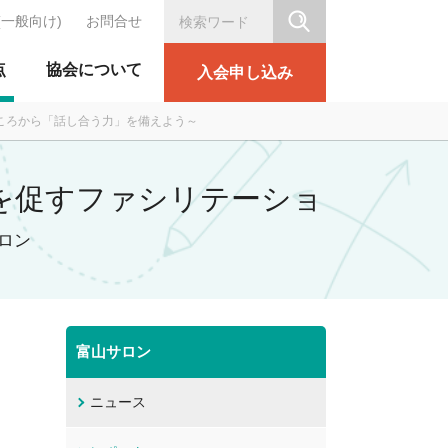
(一般向け)
お問合せ
シリテーション協会
点
協会について
入会申し込み
なところから「話し合う力」を備えよう～
連携を促すファシリテーショ
ロン
富山サロン
ニュース