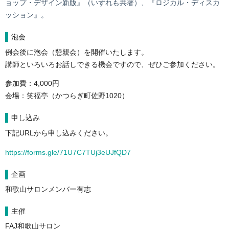
ョップ・デザイン新版』（いずれも共著）、『ロジカル・ディスカ
ッション』。
泡会
例会後に泡会（懇親会）を開催いたします。
講師といろいろお話しできる機会ですので、ぜひご参加ください。
参加費：4,000円
会場：
笑福亭（かつらぎ町佐野1020）
申し込み
下記URLから申し込みください。
https://forms.gle/71U7C7TUj3eUJfQD7
企画
和歌山サロンメンバー有志
主催
FAJ和歌山サロン