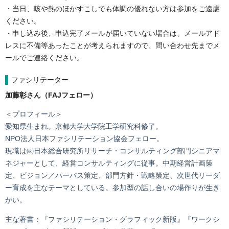
・当日、咳や熱のほかすこしでも体調の優れない方は参加をご遠慮
ください。
・申し込み後、申込完了メールが届いていない場合は、メールアド
レスに不備等あったことが考えられますので、問い合わせ先までメ
ールでご連絡ください。
ファシリテーター
加藤彰さん（FAJフェロー）
＜プロフィール＞
愛知県生まれ。京都大学大学院工学研究科修了。
NPO法人日本ファシリテーション協会フェロー。
現職は㈱日本総合研究所リサーチ・コンサルティング部門シニアマ
ネジャーとして、経営コンサルティングに従事。中期経営計画策
定、ビジョン／パーパス策定、部門方針・戦略策定、次世代リーダ
ー育成を主なテーマとしている。参加型の話し合いの場作りが生き
がい。
主な著書：『ファシリテーション・グラフィック新版』『ワークシ