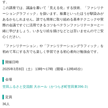
す。
この講座では、議論を書いて「見える化」する技術、「ファシリテ
ーショングラフィック」を扱います。板書といったほうが馴染みが
あるかもしれません。誰でも簡単に取り組める基本テクニックや実
際の会議ですぐに活用できるコツをベテランファシリテーターと一
緒に学びましょう。いきなり絵を描けなどとは言いませんのでご安
心ください。
「ファシリテーション」や「ファシリテーショングラフィック」を
初めて耳にする方でも楽しく学習できる初心者向け勉強会です。
開催日時
2025年3月8日（土）
13時〜17時（開場＝12時45分）
会場
笠田ふるさと交流館 大ホール（
かつらぎ町笠田東396-3）
定員
36
人