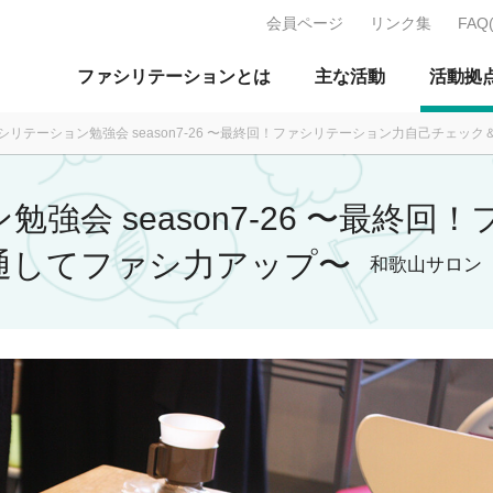
会員ページ
リンク集
FAQ
J：特定非営利活動法人 日本ファ
ファシリテーションとは
主な活動
活動拠
シリテーション勉強会 season7-26 〜最終回！ファシリテーション力自己チェッ
強会 season7-26 〜最終
通してファシ力アップ〜
和歌山サロン