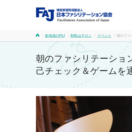
FA
各地域のFAJ
和歌山サロン
イベント
朝のファ
ホーム
朝のファシリテーション勉
己チェック＆ゲームを