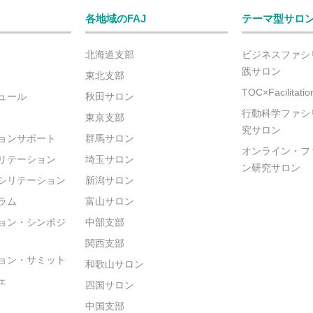
各地域のFAJ
テーマ型サロ
北海道支部
ビジネスファシ
践サロン
東北支部
TOC×Facilitat
ュール
秋田サロン
行動科学ファシ
東京支部
究サロン
ョンサポート
群馬サロン
オンライン・フ
リテーション
埼玉サロン
ン研究サロン
シリテーション
新潟サロン
ラム
富山サロン
ョン・シンポジ
中部支部
関西支部
ョン・サミット
和歌山サロン
ェ
四国サロン
中国支部