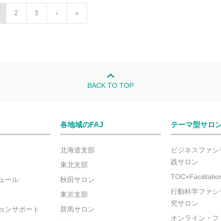
2
3
›
»
BACK TO TOP
各地域のFAJ
テーマ型サロ
北海道支部
ビジネスファシ
践サロン
東北支部
TOC×Facilitat
ュール
秋田サロン
行動科学ファシ
東京支部
究サロン
ョンサポート
群馬サロン
オンライン・フ