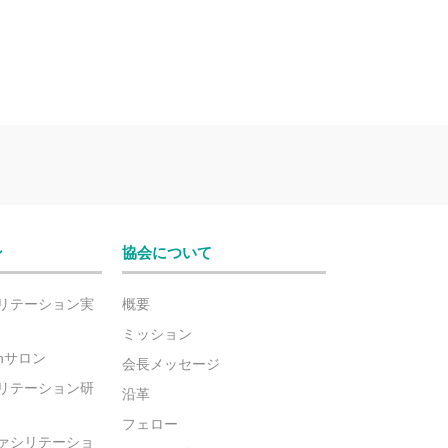
ン
協会について
リテーション実
概要
ミッション
ionサロン
会長メッセージ
リテーション研
沿革
フェロー
ァシリテーショ