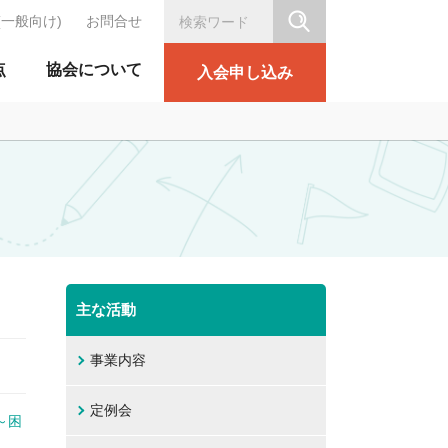
(一般向け)
お問合せ
シリテーション協会
点
協会について
入会申し込み
主な活動
事業内容
定例会
～困