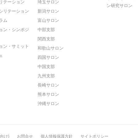
リテーション
埼玉サロン
ン研究サロン
シリテーション
新潟サロン
ラム
富山サロン
ョン・シンポジ
中部支部
関西支部
ョン・サミット
和歌山サロン
ェ
四国サロン
中国支部
九州支部
長崎サロン
熊本サロン
沖縄サロン
般向け)
お問合せ
個人情報保護方針
サイトポリシー