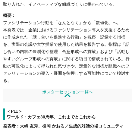
取り入れた、イノベーティブな組織づくりに携わっている。
概要：
ファシリテーション行動を「なんとなく」から「数値化」へ。
本発表では、企業におけるファシリテーション導入を支援するため
に作成された「話し合いを促進する行動」を観察・記録する指標
を、実際の会議や大学授業で使用した結果を報告する。指標は「話
し合いの内容の豊潤化や整理、合意形成への貢献」および「活動し
やすいグループ形成への貢献」に関する項目で構成されている。行
動の可視化によって得られた気づきや、定量的な指標が組織へのフ
ァシリテーションの導入・展開を後押しする可能性について検討す
る。
ポスターセッション一覧へ
＜P11＞
ワールド・カフェ30周年、これまでとこれから
発表者：大嶋 友秀、楯岡 かおる／生成的対話の場コミュニティ