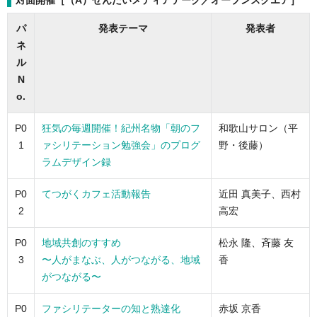
パ
発表テーマ
発表者
ネ
ル
N
o.
P0
狂気の毎週開催！紀州名物「朝のフ
和歌山サロン（平
1
ァシリテーション勉強会」のプログ
野・後藤）
ラムデザイン録
P0
てつがくカフェ活動報告
近田 真美子、西村
2
高宏
P0
地域共創のすすめ
松永 隆、斉藤 友
3
〜人がまなぶ、人がつながる、地域
香
がつながる〜
P0
ファシリテーターの知と熟達化
赤坂 京香