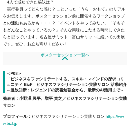
・4人で成功できた秘訣は？
・実行委員ってどんな感じ？ ...といった「うら・おもて」のリアル
をお伝えします。ポスターセッション前に開催するワークショップ
との連動もあるかも・・・？「イベントをやってみたい」「そもそ
もどんなことやっているの？」そんな興味にこたえる時間にできた
らと思っています。名古屋サミット・富山サミットに続いての出展
です。ぜひ、お立ち寄りください！
ポスターセッション一覧へ
＜P08＞
「ビジネスをファシリテートする」スキル・マインドの探求コミ
ュニティ BizF - ビジネスファシリテーション実践サロン 活動紹介
～温故知新：レジェンドの読書勉強会から、最新のAI活用まで～
発表者：小野澤 興平、増平 貴之／ビジネスファシリテーション実践
サロン
プロフィール：
ビジネスファシリテーション実践サロン
https://ww
w.bizf.jp