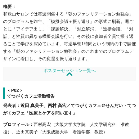
概要：
和歌山サロンでは毎週開催する「朝のファシリテーション勉強会」
のプログラムを昨年、「模擬会議＋振り返り」の形式に刷新。週ご
とに「アイデア出し」「課題解決」「対立解消」「進捗会議」「対
話」と性質の異なる模擬会議を行い、その後に参加者全員で振り返
ることで学びを深めています。毎週早朝1時間という制約の中で開催
する「朝のファシリテーション勉強会」のこれまでのプログラムデ
ザインに着目し、その変遷を振り返ります。
ポスターセッション一覧へ
＜P02＞
てつがくカフェ活動報告
発表者：近田 真美子、西村 高宏／てつがくカフェ＠せんだい・てつ
がくカフェ「医療とケアを問い直す」
プロフィール：
西村高宏（大阪大学大学院 人文学研究科 准教
授）、近田真美子（大阪成蹊大学 看護学部 教授）