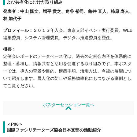
よび共有化にむけた取り組み
発表者：中山 隆文、増平 貴之、角谷 裕司、亀井 直人、柿原 寿人、
林 加代子
プロフィール：
２０１３年入会。東京支部イベント実行委員。WEB
編集委員、システム管理委員、デジタル推進委員を歴任。
概要：
定例会レポートのデータベース化は、過去の定例会内容を体系的に
整理・蓄積し、情報共有と活用を促進する取り組みです。本ポスタ
ーでは、導入の背景や目的、構築手順、活用方法、今後の展望につ
いて紹介します。属人化の防止や業務効率化にもつながる事例とし
てご覧ください。
ポスターセッション一覧へ
＜P06＞
国際ファシリテーターズ協会日本支部の活動紹介