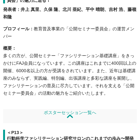
員会」の魅力に迫る！
発表者：井上 真里、久保 隆、北川 亜紀、平中 晴朗、吉村 浩、藤嶺
和隆
プロフィール：
教育普及事業の「公開セミナー委員会」の運営メン
バー
概要：
多くの方が、公開セミナー「ファシリテーション基礎講座」をきっ
かけにFAJ会員になっています。この講座はこれまでに400回以上の
開催、6000名以上の方が受講をされています。また、近年は基礎講
座のみならず、実践編、特別編、出張講座と多彩な講座を展開し、
ファシリテーションの普及に尽力しています。それを支える「公開
セミナー委員会」の活動の魅力をご紹介いたします。
ポスターセッション一覧へ
＜P13＞
行動科学ファシリテーション研究サロンのこれまでの歩み〜開発