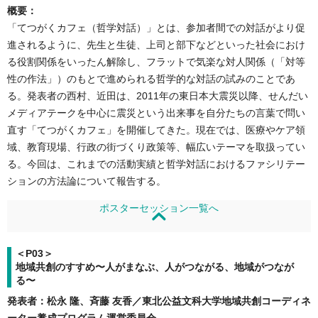
概要：
「てつがくカフェ（哲学対話）」とは、参加者間での対話がより促
進されるように、先生と生徒、上司と部下などといった社会におけ
る役割関係をいったん解除し、フラットで気楽な対人関係（「対等
性の作法」）のもとで進められる哲学的な対話の試みのことであ
る。発表者の西村、近田は、2011年の東日本大震災以降、せんだい
メディアテークを中心に震災という出来事を自分たちの言葉で問い
直す「てつがくカフェ」を開催してきた。現在では、医療やケア領
域、教育現場、行政の街づくり政策等、幅広いテーマを取扱ってい
る。今回は、これまでの活動実績と哲学対話におけるファシリテー
ションの方法論について報告する。
ポスターセッション一覧へ
＜P03＞
地域共創のすすめ〜人がまなぶ、人がつながる、地域がつなが
る〜
発表者：松永 隆、斉藤 友香／東北公益文科大学地域共創コーディネ