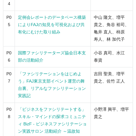
4
P0
定例会レポートのデータベース構築
中山 隆文、増平
5
によりFAJの知見を可視化および共
貴之、角谷 裕司、
有化にむけた取り組み
亀井 直人、柿原
寿人、林 加代子
P0
国際ファシリテーターズ協会日本支
小谷 真司、水江
6
部の活動紹介
泰資
P0
「ファシリテーションをはじめよ
吉田 聖美、増平
7
う」FAJ東京支部イベント運営の舞
貴之、佐竹 正人
台裏、リアルなファシリテーション
実践記
P0
「ビジネスをファシリテートする」
小野澤 興平、増平
8
スキル・マインドの探求コミュニテ
貴之
ィ BizF - ビジネスファシリテーショ
ン実践サロン 活動紹介 ～温故知