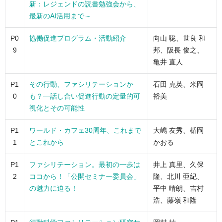
新：レジェンドの読書勉強会から、
最新のAI活用まで～
P0
協働促進プログラム・活動紹介
向山 聡、世良 和
9
邦、阪長 俊之、
亀井 直人
P1
その行動、ファシリテーションか
石田 克英、米岡
0
も？―話し合い促進行動の定量的可
裕美
視化とその可能性
P1
ワールド・カフェ30周年、これまで
大嶋 友秀、楯岡
1
とこれから
かおる
P1
ファシリテーション。最初の一歩は
井上 真里、久保
2
ココから！「公開セミナー委員会」
隆、北川 亜紀、
の魅力に迫る！
平中 晴朗、吉村
浩、藤嶺 和隆