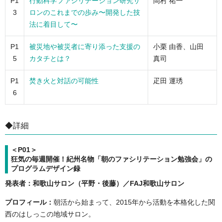
P1
行動科学ファシリテーション研究サ
岡村 祐一
3
ロンのこれまでの歩み〜開発した技
法に着目して〜
P1
被災地や被災者に寄り添った支援の
小栗 由香、山田
5
カタチとは？
真司
P1
焚き火と対話の可能性
疋田 運琇
6
◆詳細
＜P01＞
狂気の毎週開催！紀州名物「朝のファシリテーション勉強会」の
プログラムデザイン録
発表者：和歌山サロン（平野・後藤）／FAJ和歌山サロン
プロフィール：
朝活から始まって、2015年から活動を本格化した関
西のはしっこの地域サロン。