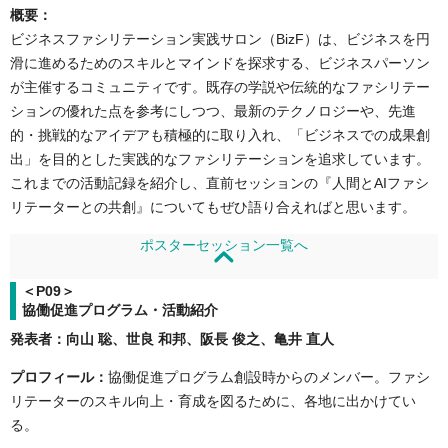
概要：
ビジネスファシリテーション実践サロン（BizF）は、ビジネスを円
滑に進めるためのスキルとマインドを探求する、ビジネスパーソン
が主催するコミュニティです。既存の学説や伝統的なファシリテー
ションの優れた点を参考にしつつ、最新のテクノロジーや、先進
的・挑戦的なアイデアも積極的に取り入れ、「ビジネスでの成果創
出」を目的とした実践的なファシリテーションを追求しています。
これまでの活動記録を紹介し、直前セッションの『人間とAIファシ
リテーターとの共創』についてもぜひ語り合えればと思います。
ポスターセッション一覧へ
＜P09＞
協働促進プログラム・活動紹介
発表者：向山 聡、世良 和邦、阪長 俊之、亀井 直人
プロフィール：
協働促進プログラム創設時からのメンバー。ファシ
リテーターのスキル向上・育成を図るために、各地に出かけてい
る。