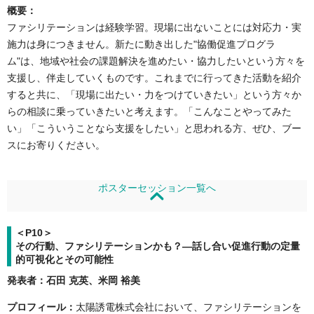
概要：
ファシリテーションは経験学習。現場に出ないことには対応力・実
施力は身につきません。新たに動き出した"協働促進プログラ
ム"は、地域や社会の課題解決を進めたい・協力したいという方々を
支援し、伴走していくものです。これまでに行ってきた活動を紹介
すると共に、「現場に出たい・力をつけていきたい」という方々か
らの相談に乗っていきたいと考えます。「こんなことやってみた
い」「こういうことなら支援をしたい」と思われる方、ぜひ、ブー
スにお寄りください。
ポスターセッション一覧へ
＜P10＞
その行動、ファシリテーションかも？―話し合い促進行動の定量
的可視化とその可能性
発表者：石田 克英、米岡 裕美
プロフィール：
太陽誘電株式会社において、ファシリテーションを