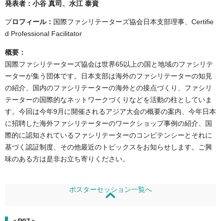
発表者：小谷 真司、水江 泰資
プ
ロフィール：
国際ファシリテーターズ協会日本支部理事、Certifie
d Professional Facilitator
概要：
国際ファシリテーターズ協会は世界65以上の国と地域のファシリテ
ーターが集う団体です。日本支部は海外のファシリテーターの知見
の紹介、国内のファシリテーターの海外との接点づくり、ファシリ
テーターの国際的なネットワークづくりなどを活動の柱としていま
す。今回は今年9月に開催されるアジア大会の概要の案内、今年日本
に招聘した海外ファシリテーターのワークショップ事例の紹介、国
際的に認知されているファシリテーターのコンピテンシーとそれに
基づく認証制度、その他最近のトピックスをお知らせします。ご興
味のある方は是非お立ち寄りください。
ポスターセッション一覧へ