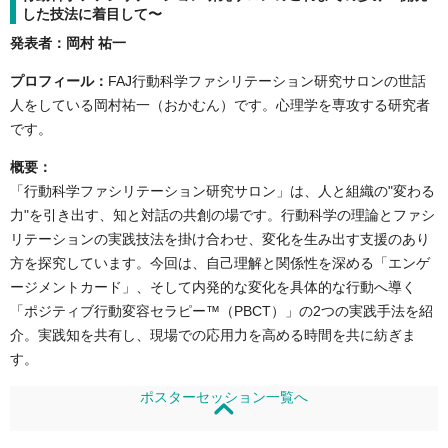
した技法に着目して〜
発表者：岡村 祐一
プロフィール：
FAJ行動科学ファシリテーション研究サロンの世話
人をしている岡村祐一（おかむん）です。心理学を専攻する研究者
です。
概要：
「行動科学ファシリテーション研究サロン」は、人と組織の"変わる
力"を引き出す、知と対話の共創の場です。行動科学の理論とファシ
リテーションの実践技法を掛け合わせ、変化を生み出す支援のあり
方を探究しています。今回は、自己理解と関係性を深める「エンゲ
ージメントカード」、そして内発的な変化を具体的な行動へ導く
「ポジティブ行動変容セラピー™︎（PBCT）」の2つの実践手法を紹
介。実践知を共有し、現場での応用力を高める時間を共に紡ぎま
す。
ポスターセッション一覧へ