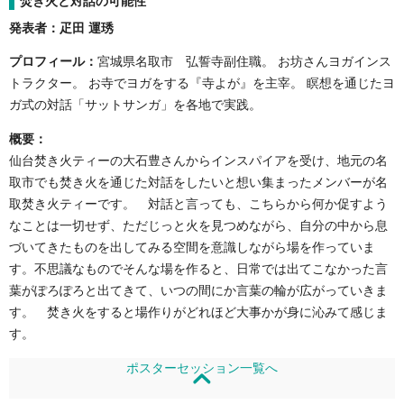
焚き火と対話の可能性
発表者：疋田 運琇
プロフィール：
宮城県名取市 弘誓寺副住職。 お坊さんヨガインス
トラクター。 お寺でヨガをする『寺よが』を主宰。 瞑想を通じたヨ
ガ式の対話「サットサンガ」を各地で実践。
概要：
仙台焚き火ティーの大石豊さんからインスパイアを受け、地元の名
取市でも焚き火を通じた対話をしたいと想い集まったメンバーが名
取焚き火ティーです。 対話と言っても、こちらから何か促すよう
なことは一切せず、ただじっと火を見つめながら、自分の中から息
づいてきたものを出してみる空間を意識しながら場を作っていま
す。不思議なものでそんな場を作ると、日常では出てこなかった言
葉がぽろぽろと出てきて、いつの間にか言葉の輪が広がっていきま
す。 焚き火をすると場作りがどれほど大事かが身に沁みて感じま
す。
ポスターセッション一覧へ