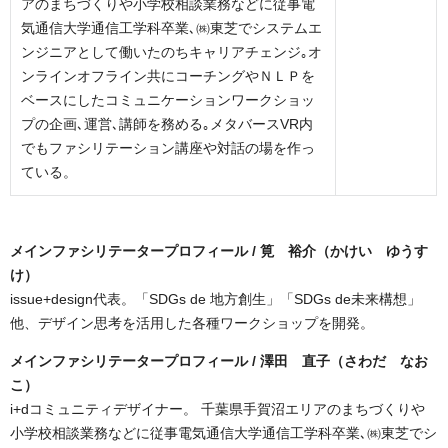
アのまちづくりや小学校相談業務などに従事電
気通信大学通信工学科卒業､㈱東芝でシステムエ
ンジニアとして働いたのちキャリアチェンジ｡オ
ンラインオフライン共にコーチングやＮＬＰを
ベースにしたコミュニケーションワークショッ
プの企画､運営､講師を務める｡メタバースVR内
でもファシリテーション講座や対話の場を作っ
ている。
メインファシリテータープロフィール /
筧 裕介（かけい ゆうす
け）
issue+design代表。「SDGs de 地方創生」「SDGs de未来構想」
他、デザイン思考を活用した各種ワークショップを開発。
メインファシリテータープロフィール /
澤田 直子（さわだ なお
こ）
i+dコミュニティデザイナー。 千葉県手賀沼エリアのまちづくりや
小学校相談業務などに従事電気通信大学通信工学科卒業､㈱東芝でシ