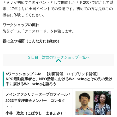
ＦＡＪが初めて全国イベントとして開催したＦＦ2007で紹介して以
来、17年ぶりに全国イベントでの登場です。初めての方は是非この
機会に体験してください。
ワークショップの流れ
防災ゲーム「クロスロード」を体験します。
役に立つ場面（こんな方にお勧め）
２日目 対面のワークショップ一覧へ
<ワークショップ 2-I> 【対面開催、ハイブリッド開催】
NPO活動従事者と、NPO活動におけるWellbeingとその先の受け
手に届けるWellbeingを語ろう
メインファシリテータープロフィール /
2023年度理事会メンバー コンタク
ト：
小林 政文（こばやし まさふみ）・