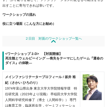
出すことに寄与できれば幸いです。
ワークショップの流れ
役に立つ場面（こんな方にお勧め）
２日目 対面のワークショップ一覧へ
<ワークショップ 2-D> 【対面開催】
死生観とウェルビーイング ―喪失をテーマにしたゲーム『運命の
ダイス』の体験―
メインファシリテータープロフィール /
坂井 裕
紀（さかい ひろのり）
1974年富山県出身 東京大学大学院情報学環 特
任研究員（2023年より現職） 早稲田大学大学院
人間科学研究科修了（博士（人間科学）） 専門
は教育工学，臨床死生学，ゲーミフィケーショ