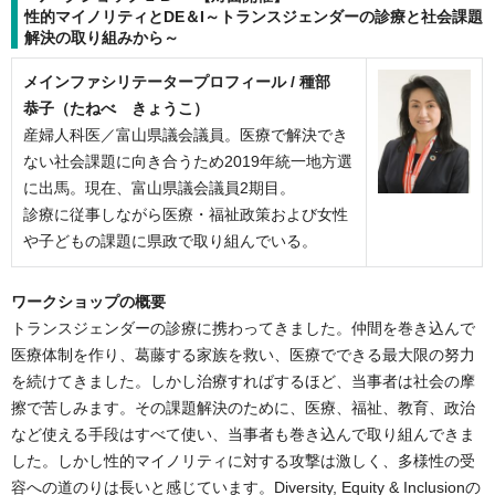
性的マイノリティとDE＆I～トランスジェンダーの診療と社会課題
解決の取り組みから～
メインファシリテータープロフィール /
種部
恭子（たねべ きょうこ）
産婦人科医／富山県議会議員。医療で解決でき
ない社会課題に向き合うため2019年統一地方選
に出馬。現在、富山県議会議員2期目。
診療に従事しながら医療・福祉政策および女性
や子どもの課題に県政で取り組んでいる。
ワークショップの概要
トランスジェンダーの診療に携わってきました。仲間を巻き込んで
医療体制を作り、葛藤する家族を救い、医療でできる最大限の努力
を続けてきました。しかし治療すればするほど、当事者は社会の摩
擦で苦しみます。その課題解決のために、医療、福祉、教育、政治
など使える手段はすべて使い、当事者も巻き込んで取り組んできま
した。しかし性的マイノリティに対する攻撃は激しく、多様性の受
容への道のりは長いと感じています。Diversity, Equity & Inclusionの