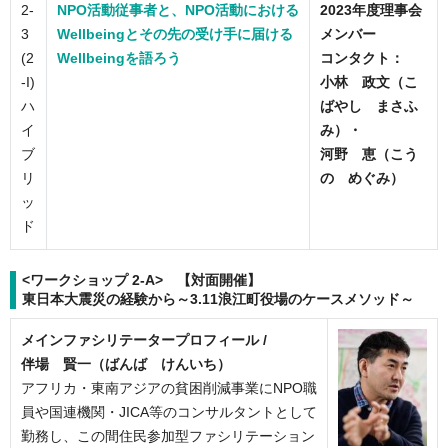
2-
NPO活動従事者と、NPO活動における
2023年度理事会
3
Wellbeingとその先の受け手に届ける
メンバー
(2
Wellbeingを語ろう
コンタクト：
-I)
小林 政文（こ
ハ
ばやし まさふ
イ
み）・
ブ
河野 恵（こう
リ
の めぐみ）
ッ
ド
<ワークショップ 2-A> 【対面開催】
東日本大震災の経験から～3.11浪江町役場のケースメソッド～
メインファシリテータープロフィール /
伴場 賢一（ばんば けんいち）
アフリカ・東南アジアの貧困削減事業にNPO職
員や国連機関・JICA等のコンサルタントとして
勤務し、この間住民参加型ファシリテーション