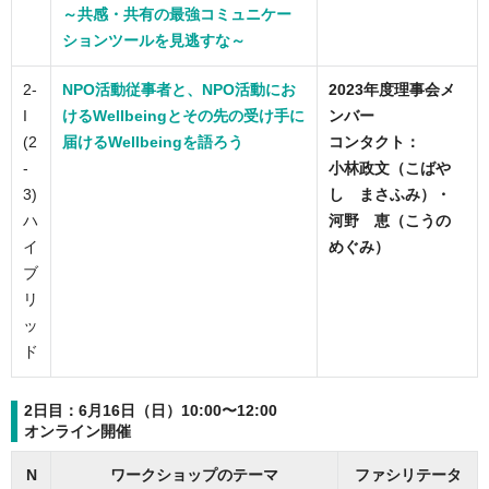
～共感・共有の最強コミュニケー
ションツールを見逃すな～
2-
NPO活動従事者と、NPO活動にお
2023年度理事会メ
I
けるWellbeingとその先の受け手に
ンバー
(2
届けるWellbeingを語ろう
コンタクト：
-
小林政文（こばや
3)
し まさふみ）・
ハ
河野 恵（こうの
イ
めぐみ）
ブ
リ
ッ
ド
2日目：6月16日（日）10:00〜12:00
オンライン開催
N
ワークショップのテーマ
ファシリテータ