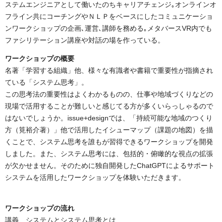
ステムエンジニアとして働いたのちキャリアチェンジ｡オンラインオ
フライン共にコーチングやＮＬＰをベースにしたコミュニケーショ
ンワークショップの企画､運営､講師を務める｡メタバースVR内でも
ファシリテーション講座や対話の場を作っている。
ワークショップの概要
名著「学習する組織」他、様々な有識者や書籍で重要性が指摘され
ている「システム思考」。
この思考法の重要性はよくわかるものの、仕事や地域づくりなどの
現場で活用することが難しいと感じてる方が多くいらっしゃるので
はないでしょうか。issue+designでは、「持続可能な地域のつくり
方（筧裕介著）」他で活用したイシューマップ（課題の地図）を描
くことで、システム思考を誰もが習得できるワークショップを開発
しました。また、システム思考には、包括的・俯瞰的な視点の拡張
が欠かせません。そのために独自開発したChatGPTによるサポート
システムを活用したワークショップを体験いただきます。
ワークショップの流れ
講義 システムとシステム思考とは