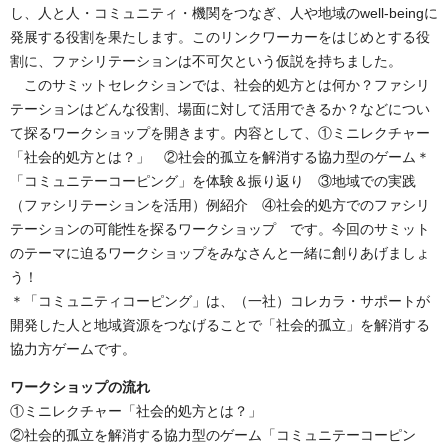
し、人と人・コミュニティ・機関をつなぎ、人や地域のwell-beingに
発展する役割を果たします。このリンクワーカーをはじめとする役
割に、ファシリテーションは不可欠という仮説を持ちました。
このサミットセレクションでは、社会的処方とは何か？ファシリ
テーションはどんな役割、場面に対して活用できるか？などについ
て探るワークショップを開きます。内容として、①ミニレクチャー
「社会的処方とは？」 ②社会的孤立を解消する協力型のゲーム＊
「コミュニテーコーピング」を体験＆振り返り ③地域での実践
（ファシリテーションを活用）例紹介 ④社会的処方でのファシリ
テーションの可能性を探るワークショップ です。今回のサミット
のテーマに迫るワークショップをみなさんと一緒に創りあげましょ
う！
＊「コミュニティコーピング」は、（一社）コレカラ・サポートが
開発した人と地域資源をつなげることで「社会的孤立」を解消する
協力方ゲームです。
ワークショップの流れ
①ミニレクチャー「社会的処方とは？」
②社会的孤立を解消する協力型のゲーム「コミュニテーコーピン