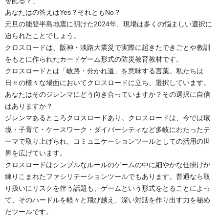
を配る？」
あなたはの答えはYes？それともNo？
元旦の能登半島地震に明けた2024年、現場は多くの悩ましい選択に
迫られたことでしょう。
クロスロードは、阪神・淡路大震災で実際に起きたできごとや教訓
をもとに作られたカードゲーム形式の防災教育教材です。
クロスロードとは「岐路・分かれ道」を意味する言葉。私たちは
日々の様々な場面においてクロスロードに立ち、選択しています。
あなたはそのジレンマにどう向き合っていますか？その選択に自信
はありますか？
ジレンマあるところクロスロードあり。クロスロードは、今では環
境・子育て・ケースワーク・ダイバーシティなど多岐にわたったテ
ーマで取り上げられ、コミュニケーションツールとしての活用の世
界を広げています。
クロスロードはシンプルなルールのゲームの中に細やかな仕掛けが
練りこまれたファシリテーションツールでもあります。普通なら取
り扱いにリスクを伴う話題も、ゲームという形式をとることによっ
て、そのハードルを軽々と飛び越え、深い対話を作り出す力を秘め
たツールです。