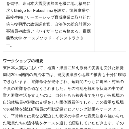
を習得。東日本大震災後帰国を機に地元福島に
戻りBridge for Fukushimaを設立。復興事業や
高校生向けリーダーシップ育成事業に取り組む
傍ら復興庁の政策調査官、自治体の総合計画の
審議員や政策アドバイザーなども務める。慶應
義塾大学 ケースメソッド・インストラクタ
ー。
ワークショップの概要
東日本大震災において、地震・津波に加え原発の災害を受けた原発
周辺20km圏内の自治体では、発災後津波や地震の被害も十分に確認
できないまま、避難命令が発令され、短時間のうちに町民・村民の
全員の避難を余儀なくされました。その混乱を極める状況の中で避
難と避難生活を支えたのは、自分たちも被害者でありながら現場の
自治体職員や避難の支援をした団体職員等でした。この貴重な現場
での経験を浪江町職員の行動記録とヒアリング結果をケース とし
て、平常時とは異なる緊迫した状況の中様々な意思決定を強いられ
た職員たちの追体験をケースを通じて経験していただきます。その