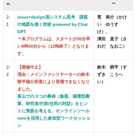
o.
ー
2-
issue+design流システム思考 課題
筧 裕介（かけ
1
の地図を描く技術 powered by Chat
い ゆうす
GPT
け）、
＊本プログラムは、スタートが30分早
澤田 直子（さ
い9時30分から（12時終了）となりま
わだ なおこ）
す。
2-
【開催中止】
鈴木 耕平（す
2
理由：メインファシリテーターの鈴木
ずき こうへ
耕平様が所要により登壇できなくなり
い）
ました。
富山での３つの事例（集落、循環型農
業、研究者/行政/住民の対話）をヒン
トに実践を考える、オンラインツール
miroを活用した参加型ワークセッショ
ン