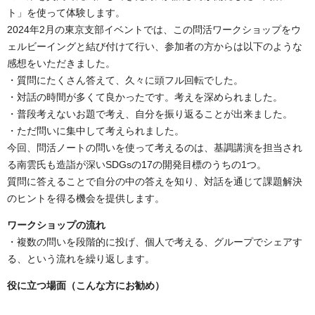
ト」を使って体験します。
2024年2月の東京支部イベントでは、この問活ワークショップをウ
ェルビーイングと結び付けて行い、参加者の方からは以下のような
感想をいただきました。
・質問にたくさん答えて、久々に頭フル回転でした。
・対話の時間が多くて良かったです。考えを深められました。
・普段考えないお題で考え、自分を振り返ることが出来ました。
・ただ問いに集中して考えられました。
今回、問活ノートの問いを使って考えるのは、基調講演を担当され
る南雲氏も造詣が深いSDGsの17の開発目標のうちの1つ。
質問に答えることで自分の中の答えを知り、対話を通じて課題解決
のヒントを得る機会を提供します。
ワークショップの流れ
・
複数の問いを段階的に投げ、個人で考える、グループでシェアす
る、という流れを繰り返します。
役に立つ場面（こんな方にお勧め）