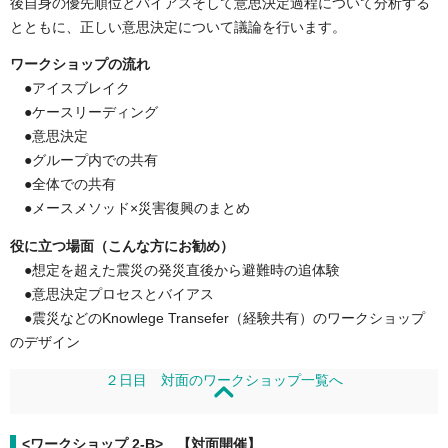
後自身の優先順位とバイアスそして意思決定過程について分析する
とともに、正しい意思決定について議論を行います。
ワークショップの流れ
●アイスブレイク
●ケースリーディング
●意思決定
●グループ内での共有
●全体での共有
●メースメソッド×災害復興のまとめ
役に立つ場面（こんな方にお勧め）
●想定を超えた震災の発災直後から避難時の追体験
●意思決定プロセスとバイアス
●震災などのKnowlege Transefer（経験共有）のワークショップ
のデザイン
２日目 対面のワークショップ一覧へ
<ワークショップ 2-B> 【対面開催】