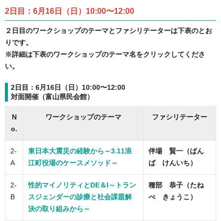
2日目：6月16日（日）10:00〜12:00
２日目のワークショップのテーマとファシリテーターは下表のとお
りです。
※詳細は下表のワークショップのテーマ名をクリックしてくださ
い。
2日目：6月16日（日）10:00〜12:00
対面開催（富山県民会館）
N
ワークショップのテーマ
ファシリテーター
o.
2-
東日本大震災の経験から～3.11浪
伴場 賢一（ばん
A
江町役場のケースメソッド～
ば けんいち）
2-
性的マイノリティとDE＆I～トラン
種部 恭子（たね
B
スジェンダーの診療と社会課題解
べ きょうこ）
決の取り組みから～