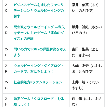
2-
ビジネスゲームを通じたファシリ
福井 信英（ふく
C
テーションとウェルビーイングの
い のぶひで）
探求
2-
死生観とウェルビーイング ―喪失
坂井 裕紀（さかい
D
をテーマにしたゲーム『運命のダ
ひろのり）
イス』の体験―
2-
問いの力でSDGsの課題解決を考え
吉田 聖美（よし
E
よう
だ きよみ）
2-
ウェルビーイング・ダイアログ・
大嶋 友秀（おおし
F
カードで、対話をしよう！
ま ともひで）
2-
社会的処方×ファシリテーション
上井 靖（うわい
G
やすし）
2-
防災ゲーム「クロスロード」を体
西 修（にし おさ
H
験しよう！
む）