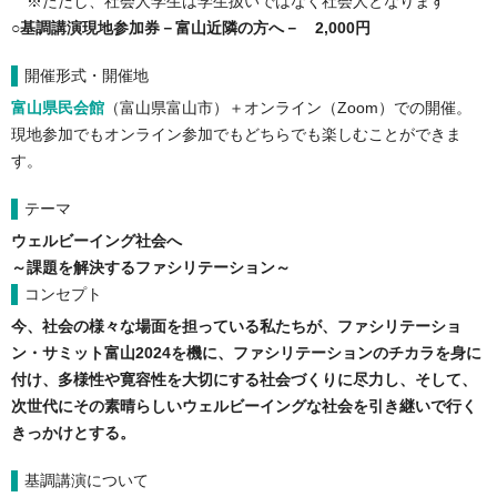
※ただし、社会人学生は学生扱いではなく社会人となります
○基調講演現地参加券－富山近隣の方へ－ 2,000円
開催形式・開催地
富山県民会館
（富山県富山市）＋オンライン（Zoom）での開催。
現地参加でもオンライン参加でもどちらでも楽しむことができま
す。
テーマ
ウェルビーイング社会へ
～課題を解決するファシリテーション～
コンセプト
今、社会の様々な場面を担っている私たちが、ファシリテーショ
ン・サミット富山2024を機に、ファシリテーションのチカラを身に
付け、多様性や寛容性を大切にする社会づくりに尽力し、そして、
次世代にその素晴らしいウェルビーイングな社会を引き継いで行く
きっかけとする。
基調講演について