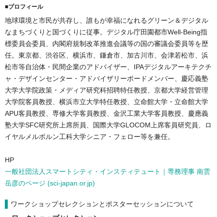
■プロフィール
地球環境と市民が共存し、誰もが幸福になれるグリーン＆デジタル
なまちづくりと国づくりに従事。デジタル庁田園都市Well-Being指
標委員会委員、内閣府規制改革推進会議等の国の審議会委員等を歴
任。東京都、渋谷区、横浜市、鎌倉市、加古川市、会津若松市、浜
松市等自治体・民間企業のアドバイザー、IPAデジタルアーキテクチ
ャ・デザインセンター・アドバイザリーボードメンバー、慶応義塾
大学大学院政策・メディア研究科招聘特任教授、京都大学経営管理
大学院客員教授、横浜市立大学特任教授、立命館大学・立命館大学
APU客員教授、専修大学客員教授、金沢工業大学客員教授、慶應義
塾大学SFC研究所上席所員、国際大学GLOCOM上席客員研究員、ロ
イヤルメルボルン工科大学シニア・フェロー等を兼任。
HP
一般社団法人スマートシティ・インスティテュート｜専務理事 南雲
岳彦のページ (sci-japan.or.jp)
ワークショップセレクションとポスターセッションについて