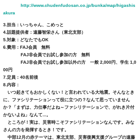
http://www.chudenfudosan.co.jp/bunka/map/higashis
akura
3.担当：いっちゃん、こめっと
4.話題提供者：
遠藤智栄さん（東北支部）
5.
対象：どなたでもOK
6.費用：FAJ会員 無料
FAJ非会員でお試し参加の方 無料
FAJ非会員でお試し参加以外の方 一般 2,000円、学生 1,0
00円
7.定員：40名前後
8.内容：
いつ起きてもおかしくない！と言われている大地震。そんなとき
に、ファシリテーションって役に立つの？なんて思っていません
か？「まずは、力仕事だよね～ファシリテーションで、がれき片付
かないよね」なんて...。
ところが！実は、災害時こそファシリテーションなんです。みな
さんの力を発揮するとき！です。
中部12月の赤テーマは、東北支部、災害復興支援グループの遠藤