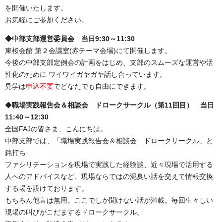
を開催いたします。
お気軽にご参加ください。
◆中部支部運営委員会 当日9:30～11:30
東桜会館 第２会議室(赤テーマ会場)にて開催します。
今後の中部支部定例会の計画をはじめ、支部のスムーズな運営や活
性化のために ワイワイガヤガヤ話し合っています。
見学は
申込不要
でどなたでも自由にできます。
◆
職場実践報告会＆相談会 ドロークサークル（第11回目）
当日
11:40～12:30
全国FAJの皆さま、こんにちは。
中部支部では、「職場実践報告会＆相談会 ドロークサークル」と
銘打ち
ファシリテーションを現場で実践した経験談、近々現場で活用する
人へのアドバイスなど、現場ならではの泥臭い話を交えて情報交換
する場を設けております。
もちろん他言は無用。ここでしか聞けない話が満載。毎回生々しい
現場の叫びがこだまするドロークサークル。