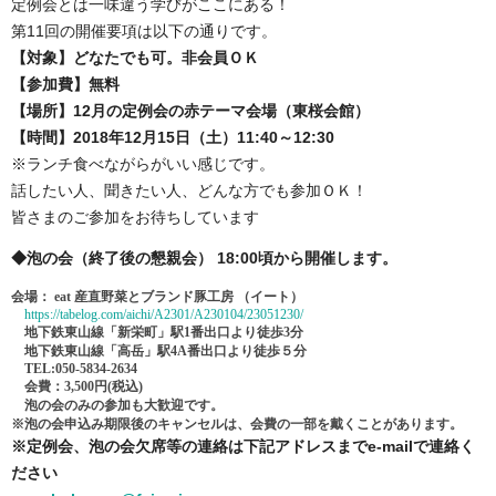
定例会とは一味違う学びがここにある！
第11回の開催要項は以下の通りです。
【対象】どなたでも可。非会員ＯＫ
【参加費】無料
【場所】12月の定例会の赤テーマ会場（東桜会館）
【時間】2018年12月15日（土）11:40～12:30
※ランチ食べながらがいい感じです。
話したい人、聞きたい人、どんな方でも参加ＯＫ！
皆さまのご参加をお待ちしています
◆泡の会（終了後の懇親会） 18:00頃から開催します。
会場： eat 産直野菜とブランド豚工房 （イート）
https://tabelog.com/aichi/A2301/A230104/23051230/
地下鉄東山線「新栄町」駅1番出口より徒歩3分
地下鉄東山線「高岳」駅4A番出口より徒歩５分
TEL:050-5834-2634
会費：3,500円(税込)
泡の会のみの参加も大歓迎です。
※泡の会申込み期限後のキャンセルは、会費の一部を戴くことがあります。
※定例会、泡の会欠席等の連絡は下記アドレスまでe-mailで連絡く
ださい