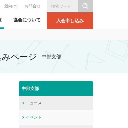
(一般向け)
お問合せ
シリテーション協会
点
協会について
入会申し込み
込みページ
中部支部
中部支部
ニュース
イベント