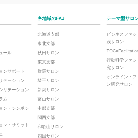
各地域のFAJ
テーマ型サロ
北海道支部
ビジネスファシ
践サロン
東北支部
TOC×Facilitat
ュール
秋田サロン
行動科学ファシ
東京支部
究サロン
ョンサポート
群馬サロン
オンライン・フ
リテーション
埼玉サロン
ン研究サロン
シリテーション
新潟サロン
ラム
富山サロン
ョン・シンポジ
中部支部
関西支部
ョン・サミット
和歌山サロン
ェ
四国サロン