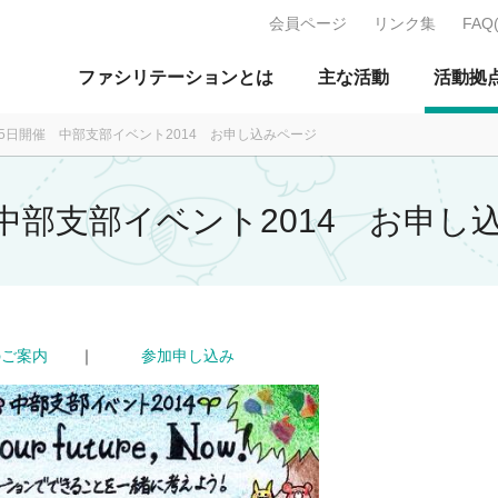
会員ページ
リンク集
FAQ
J：特定非営利活動法人 日本ファ
ファシリテーションとは
主な活動
活動拠
月15日開催 中部支部イベント2014 お申し込みページ
催 中部支部イベント2014 お申し
のご案内
｜
参加申し込み