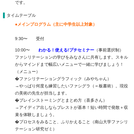
です。
タイムテーブル
●メインプログラム（主に中学生以上対象）
9:30〜 受付
10:00〜
わかる！使える!プチセミナー
（事前選択制）
ファシリテーションの学びをみなさんに共有します。スキル
からマインドまで幅広いメニューで一緒に学びましょう！
（メニュー）
�ファシリテーショングラフィック（みやちゃん）
→やっぱり何度も練習したいファシグラ（＝板書術）。現役
の美術の先生が担当します。
�ブレインストーミングとまとめ方（喜多さん）
→アイディア出しならブレストが基本！短い時間で発散＋収
束を体験しましょう。
�プロセスをみること、ふりかえること（南山大学ファシリ
テーション研究ゼミ）