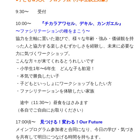
9:30〜 受付
10:00〜
『チカラアワセル、デキル、カンガエル』
〜ファシリテーションの種をまこう〜
協力を主軸に置いた遊びで、様々な年齢・強み・価値観を持
った人と協力する楽しさむずかしさを経験し、未来に必要な
力に気づくワークショップ。
こんな方々が来てくれるとうれしいです
・小学生1年〜6年生 どんな子も歓迎！
・本気で勝負したい子
・子どもといっしょにワークショップをしたい方
・ファシリテーションを体験したい家族
途中（11:30〜）昼食をはさみます
（各自でご自由にお取りください）
17:00頃〜
見つける！変わる！Our Future
メインプログラム参加者と合同になり、今日の学び・気づき
を共有して明日につなげる時間を持ちます。