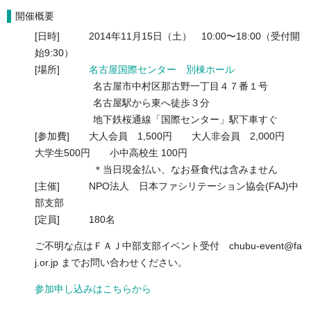
開催概要
[日時] 2014年11月15日（土） 10:00〜18:00（受付開
始9:30）
[場所]
名古屋国際センター
別棟ホール
名古屋市中村区那古野一丁目４７番１号
名古屋駅から東へ徒歩３分
地下鉄桜通線「国際センター」駅下車すぐ
[参加費] 大人会員 1,500円 大人非会員 2,000円
大学生500円 小中高校生 100円
＊当日現金払い、なお昼食代は含みません
[主催] NPO法人 日本ファシリテーション協会(FAJ)中
部支部
[定員] 180名
ご不明な点はＦＡＪ中部支部イベント受付 chubu-event@fa
j.or.jp までお問い合わせください。
参加
申し込みはこちらから