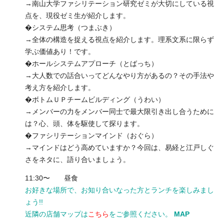
→南山大学ファシリテーション研究ゼミが大切にしている視
点を、現役ゼミ生が紹介します。
�システム思考（つまぶき）
→全体の構造を捉える視点を紹介します。理系文系に限らず
学ぶ価値あり！です。
�ホールシステムアプローチ（とばっち）
→大人数での話合いってどんなやり方があるの？その手法や
考え方を紹介します。
�ボトムＵＰチームビルディング（うわい）
→メンバーの力をメンバー同士で最大限引き出し合うために
は？心、頭、体を駆使して探ります。
�ファシリテーションマインド（おぐら）
→マインドはどう高めていますか？今回は、易経と江戸しぐ
さをネタに、語り合いましょう。
11:30〜 昼食
お好きな場所で、お知り合いなった方とランチを楽しみまし
ょう!!
近隣の店舗マップは
こちら
をご参照ください。
MAP