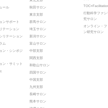
TOC×Facilitat
ュール
秋田サロン
行動科学ファシ
東京支部
究サロン
ョンサポート
群馬サロン
オンライン・フ
リテーション
埼玉サロン
ン研究サロン
シリテーション
新潟サロン
ラム
富山サロン
ョン・シンポジ
中部支部
関西支部
ョン・サミット
和歌山サロン
ェ
四国サロン
中国支部
九州支部
長崎サロン
熊本サロン