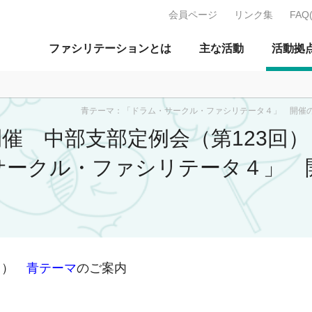
会員ページ
リンク集
FAQ
J：特定非営利活動法人 日本ファ
ファシリテーションとは
主な活動
活動拠
123回） 青テーマ：「ドラム・サークル・ファシリテータ４」 開催の
9日（土）開催 中部支部定
サークル・ファシリテータ４」 
3回）
青テーマ
のご案内