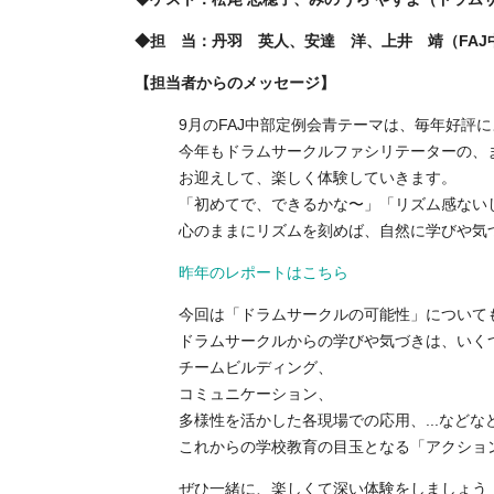
◆担 当：丹羽 英人、安達 洋、上井 靖（FAJ
【担当者からのメッセージ】
9月のFAJ中部定例会青テーマは、毎年好評
今年もドラムサークルファシリテーターの、
お迎えして、楽しく体験していきます。
「初めてで、できるかな〜」「リズム感ない
心のままにリズムを刻めば、自然に学びや気
昨年のレポートはこちら
今回は「ドラムサークルの可能性」について
ドラムサークルからの学びや気づきは、いく
チームビルディング、
コミュニケーション、
多様性を活かした各現場での応用、...などな
これからの学校教育の目玉となる「アクショ
ぜひ一緒に、楽しくて深い体験をしましょう