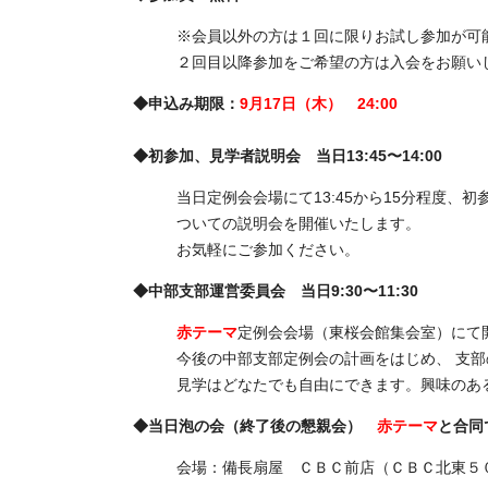
※会員以外の方は１回に限りお試し参加が可
２回目以降参加をご希望の方は入会をお願い
◆申込み期限：
9
月
17日（木） 24:00
◆初参加、見学者説明会 当日13:45〜14:00
当日定例会会場にて13:45から15分程度
ついての説明会を開催いたします。
お気軽にご参加ください。
◆中部支部運営委員会 当日9:30〜11:30
赤テーマ
定例会会場（東桜会館集会室）にて
今後の中部支部定例会の計画をはじめ、 支
見学はどなたでも自由にできます。興味のあ
◆当日泡の会（終了後の懇親会）
赤テーマ
と合同
会場：備長扇屋 ＣＢＣ前店（ＣＢＣ北東５