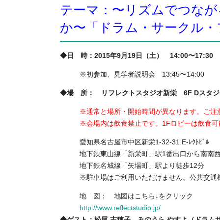
テーマ：〜リズムでつなが
か〜「ドラム・サークル・
◆日 時：2015年9月19日（土） 14:00〜17:30
※初参加、見学者説明会 13:45〜14:00
◆場 所： リフレクトスタジオ新栄 6F Dスタジ
※通常と場所・開始時間が異なります。ご注
※会場内は飲食禁止です。1Fロビーは飲食可
愛知県名古屋市中区新栄1-32-31 E-ﾚｸﾄﾋﾞﾙ 電
地下鉄東山線「新栄町」駅1番出口から南南西
地下鉄名城線「矢場町」駅より徒歩12分
※駐車場はご利用いただけません。公共交通
地 図： 地図はこちら↓をクリック
http://www.reflectstudio.jp/
◆ゲスト：松尾 志穂子、みのうら やすよ（ドラム