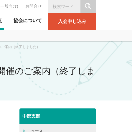
(一般向け)
お問合せ
シリテーション協会
点
協会について
入会申し込み
ご案内（終了しました）
例会（第123回）
開催のご案内（終了しま
中部支部
ニュース