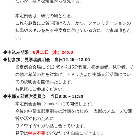
ないか、様々な角度から研究する。
本定例会は、研究の場となる。
これら趣旨にご賛同頂ける方、かつ、ファシリテーションの
知識やスキルをある程度身に付けている方に、ご参加頂きた
い。
◆申込み期限：
6月15日（木）24:00
◆初参加、見学者説明会 当日12:45～13:00
当定例会会場にて12:45から15分程度、初参加者、見学者、そ
の他ご希望の方を対象に、ＦＡＪおよび中部支部活動につい
ての説明会を開催いたします。
お気軽にご参加ください。
◆中部支部運営委員会 当日9:30～11:30
本定例会会場（shake）にて開催します。
今後の中部支部定例会の計画をはじめ、 支部のスムーズな運
営や活性化のために
ワイワイガヤガヤ話し合っています。
見学は
申込不要
でどなたでも自由にできます。