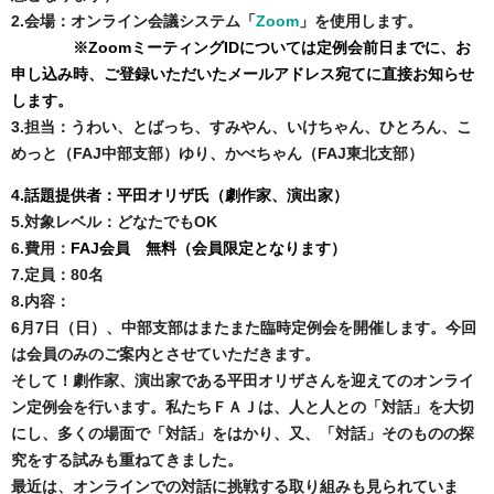
2.会場：
オンライン会議システム「
Zoom
」を使用します。
※
ZoomミーティングIDについては定例会前日までに、お
申し込み時、ご登録いただいたメールアドレス宛てに直接お知らせ
します
。
3
.担当：うわい、とばっち、すみやん、いけちゃん、ひとろん、こ
めっと（FAJ中部支部）ゆり、かべちゃん（FAJ東北支部）
4.話題提供者：平田オリザ氏（劇作家、演出家）
5.対象レベル：どなたでもOK
6.費用：
FAJ会員 無料（会員限定となります）
7.定員：80名
8.内容：
6月7日（日）、中部支部はまたまた臨時定例会を開催します。今回
は会員のみのご案内とさせていただきます。
そして！劇作家、演出家である平田オリザさんを迎えてのオンライ
ン定例会を行います。私たちＦＡＪは、人と人との「対話」を大切
にし、多くの場面で「対話」をはかり、又、「対話」そのものの探
究をする試みも重ねてきました。
最近は、オンラインでの対話に挑戦する取り組みも見られていま