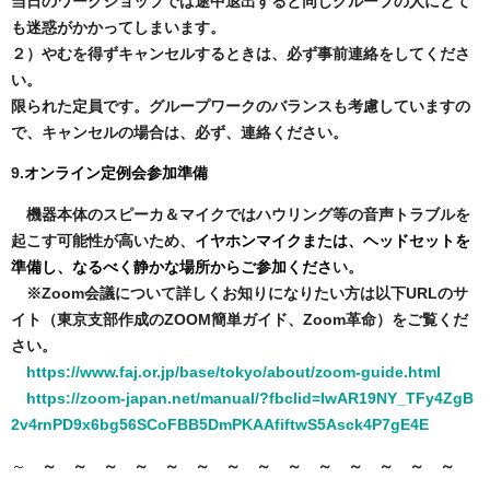
当日のワークショップでは途中退出すると同じグループの人にとて
も迷惑がかかってしまいます。
２）やむを得ずキャンセルするときは、必ず事前連絡をしてくださ
い。
限られた定員です。グループワークのバランスも考慮していますの
で、キャンセルの場合は、必ず、連絡ください。
9.
オンライン定例会参加準備
機器本体のスピーカ＆マイクではハウリング等の音声トラブルを
起こす可能性が高いため、
イヤホンマイクまたは、ヘッドセットを
準備し、
なるべく静かな場所からご参加くださ
い。
※
Zoom会議について詳しくお知りになりたい方は以下URLのサ
イト（東京支部作成のZOOM簡単ガイド、Zoom革命）をご覧くだ
さい。
https://www.faj.or.jp/base/tokyo/about/zoom-guide.html
https://zoom-japan.net/manual/?fbclid=IwAR19NY_TFy4ZgB
2v4rnPD9x6bg56SCoFBB5DmPKAAfiftwS5Asck4P7gE4E
～
～ ～ ～ ～ ～ ～ ～ ～ ～ ～ ～ ～ ～ ～