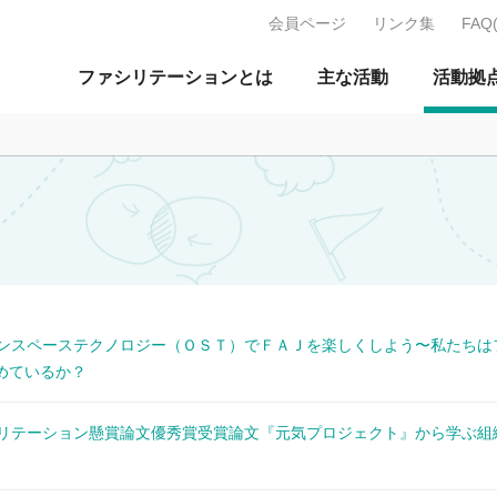
会員ページ
リンク集
FAQ
J：特定非営利活動法人 日本ファ
ファシリテーションとは
主な活動
活動拠
 オープンスペーステクノロジー（ＯＳＴ）でＦＡＪを楽しくしよう〜私たちは
めているか？
 ファシリテーション懸賞論文優秀賞受賞論文『元気プロジェクト』から学ぶ組