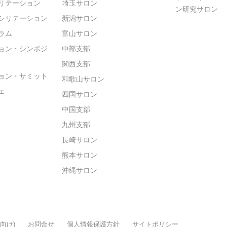
リテーション
埼玉サロン
ン研究サロン
シリテーション
新潟サロン
ラム
富山サロン
ョン・シンポジ
中部支部
関西支部
ョン・サミット
和歌山サロン
ェ
四国サロン
中国支部
九州支部
長崎サロン
熊本サロン
沖縄サロン
般向け)
お問合せ
個人情報保護方針
サイトポリシー