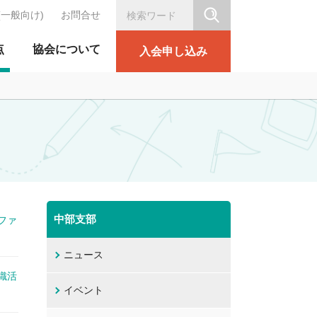
(一般向け)
お問合せ
シリテーション協会
点
協会について
入会申し込み
中部支部
ファ
ニュース
織活
イベント