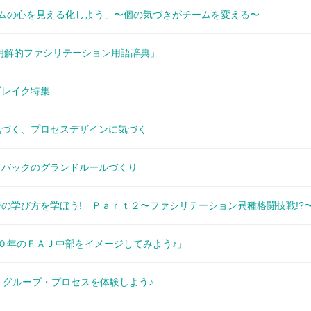
「チームの心を見える化しよう」〜個の気づきがチームを変える〜
「新明解的ファシリテーション用語辞典」
スブレイク特集
ちに気づく、プロセスデザインに気づく
ィードバックのグランドルールづくり
ＡＪでの学び方を学ぼう! Ｐａｒｔ２〜ファシリテーション異種格闘技戦!?
０１０年のＦＡＪ中部をイメージしてみよう♪」
ナル・グループ・プロセスを体験しよう♪