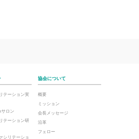
ン
協会について
リテーション実
概要
ミッション
ionサロン
会長メッセージ
リテーション研
沿革
フェロー
ァシリテーショ