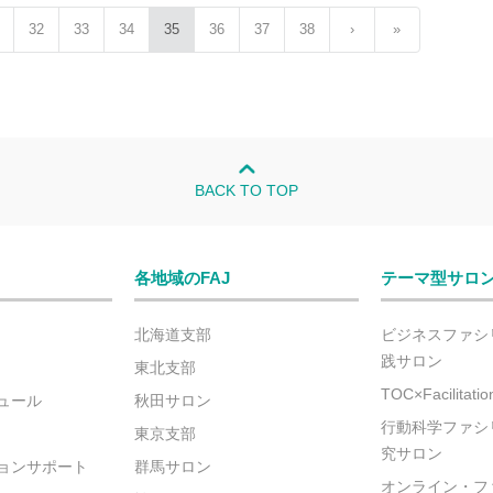
32
33
34
35
36
37
38
›
»
BACK TO TOP
各地域のFAJ
テーマ型サロ
北海道支部
ビジネスファシ
践サロン
東北支部
TOC×Facilitat
ュール
秋田サロン
行動科学ファシ
東京支部
究サロン
ョンサポート
群馬サロン
オンライン・フ