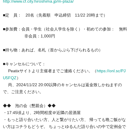
http://www.cf.city.hiroshima.jp/m-plaza/
■定 員： 20名（先着順 申込締切 11/22 20時まで）
■参加費：会員・学生（社会人学生を除く）・初めての参加： 無料
非会員：1,000円
■持ち物：あれば、
名札（首からぶら下げられるもの）
■キャンセルについて：
Peatixサイトより主催者までご連絡ください。（
https://onl.sc/PJ
U5FQZ
）
尚、2024/11/22 20:00以降のキャンセルは返金致しかねますの
で、ご注意ください。
◆◆ 泡の会（懇親会）◆◆
・17:45頃より、2時間程度＠近隣の居酒屋
・もっと語り合いたい方、人と繋がりたい方、 帰っても晩ご飯がな
い方はコチラもどうぞ。 ちょっとゆるんだ語り合いの中で定例会で