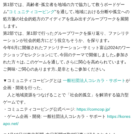
第1部では、高齢者･孤立者を地域の力で協力して救うボードゲー
ム"
コミュニティコーピング
"を通して､地域における分断や孤立への
処方箋の社会的処方のアイディアを生み出すグループワークを展開
します｡
第2部では、第1部で行ったグループワークを振り返り、ファシリテ
ーションが社会的処方にどう役立ちそうか、を探ります｡
今年6月に開催されたファシリテーション･サミット富山2024のワー
クショップセレクションにて､今回のテーマで開催しました｡参加さ
れた方々は､このゲームを通して､さらに関心を高められています｡
ご興味･ご関心のあります方､是非ともご参加ください｡
▼コミュニティコーピングとは
一般社団法人コレカラ・サポート
が
企画・開発を行った、
人と地域資源をつなげることで「社会的孤立」を解消する協力型
ゲームです。
・コミュニティコーピング公式ページ:
https://comcop.jp/
・ゲーム企画・開発: 一般社団法人コレカラ・サポート
https://kores
apo.net/