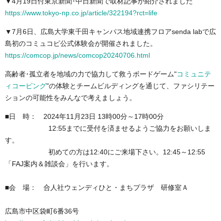
▼4月19日付東京新聞･中日新聞で取材記事が紹介されました
https://www.tokyo-np.co.jp/article/322194?rct=life
▼7月6日、広島大学東千田キャンパス地域連携フロアsenda labで広
島初のコミュコピ公式体験会が開催されました。
https://comcop.jp/news/comcop20240706.html
高齢者･孤立者を地域の力で協力して救うボードゲーム"
コミュニテ
ィコーピング
"の体験とチームビルディングを通じて、ファシリテー
ションの可能性をみんなで考えましょう。
■日 時： 2024年11月23日 13時00分～17時00分
12:55までに受付を済ませるようご協力をお願いしま
す。
初めての方は12:40にご来場下さい。12:45～12:55
「FAJ案内＆雑談会」を行います。
■会 場： 合人社ウェンディひと・まちプラザ 研修室Ａ
広島市中区袋町6番36号