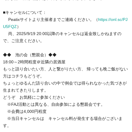
■キャンセルについて：
Peatixサイトより主催者までご連絡ください。（
https://onl.sc/PJ
U5FQZ
）
尚、2025/9/19 20:00以降のキャンセルは返金致しかねますの
で、ご注意ください。
◆◆ 泡の会（懇親会）◆◆
18:00～2時間程度＠近隣の居酒屋
もっと語り合いたい方、人と繋がりたい方、 帰っても晩ご飯がない
方はコチラもどうぞ。
ちょっとゆるんだ語り合いの中で例会では得られなかった気づきが
生まれてきたりします。
どうぞ お気軽にご参加ください
※FAJ活動とは異なる、自由参加による懇親会です。
※会費は4,000円程度
※当日キャンセルは キャンセル料が発生する場合がございま
す。