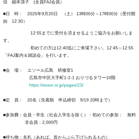
信 細本清子 (全員FAJ会員）
■日 時： 2025年9月20日 （土） 13時00分～17時00分（受付開
始 12:30）
12:55までに受付を済ませるようご協力をお願いしま
す。
初めての方は12:40迄にご来場下さい。12:45～12:55
「FAJ案内＆雑談会」を行います。
■会 場： エソール広島 研修室1
広島市中区大手町1-2-1 おりづるタワー10階
https://essor.or.jp/pages/23/
■定 員： 20名（先着順 申込締切 9/19 20時まで）
■参加費：会員・学生（社会人学生を除く）・初めての参加： 無料
非会員：2,000円
■持ち物：名札
（あれば。首からぶら下げられるもの）