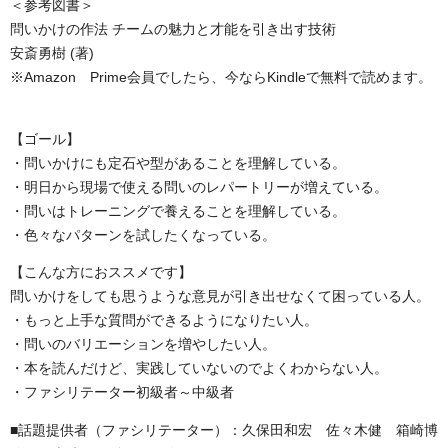
＜参考図書＞
問いかけの作法 チームの魅力と才能を引き出す技術
安斎勇樹 (著)
※Amazon Prime会員でしたら、今ならKindleで無料で読めます。
【ゴール】
・問いかけにも定石や型があることを理解している。
・明日から現場で使える問いのレパートリーが増えている。
・問いはトレーニングで養えることを理解している。
・色々なパターンを試したくなっている。
【こんな方におススメです】
問いかけをしても思うような意見が引き出せなくて困っている人。
・もっと上手な質問ができるようになりたい人。
・問いのバリエーションを増やしたい人。
・本を読んだけど、実践していないのでよくわからない人。
・ファシリテーター初級者～中級者
■話題提供者（ファシリテーター）：久保田和宏 佐々木健 箱崎博