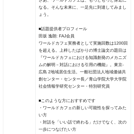
さあ、ワールドカフェは、もっともっと身近に
なる。そんな未来に、一足先に到達してみまし
ょう。
■話題提供者プロフィール
田坂 逸朗: FAJ会員
ワールドカフェ実務者として実施回数は1200回
を超える。上梓したばかりの博士論文の題目は
『ワールドカフェにおける知識創発のメカニズ
ムの解明－対話における引用の機能』。東京-
広島 2地域居住生活。一般社団法人地域価値共
創センター・センター長／青山学院大学大学院
社会情報学研究センター・特別研究員
■このような方におすすめです
・ワールドカフェの新しい可能性を探ってみた
い方
・対話を「いい話で終わる」だけでなく、次の
一歩につなげたい方