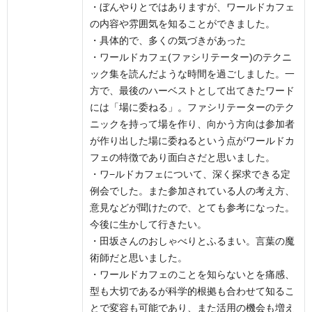
・ぼんやりとではありますが、ワールドカフェ
の内容や雰囲気を知ることができました。
・具体的で、多くの気づきがあった
・ワールドカフェ(ファシリテーター)のテクニ
ック集を読んだような時間を過ごしました。一
方で、最後のハーベストとして出てきたワード
には「場に委ねる」。ファシリテーターのテク
ニックを持って場を作り、向かう方向は参加者
が作り出した場に委ねるという点がワールドカ
フェの特徴であり面白さだと思いました。
・ワ−ルドカフェについて、深く探求できる定
例会でした。また参加されている人の考え方、
意見などが聞けたので、とても参考になった。
今後に生かして行きたい。
・田坂さんのおしゃべりとふるまい。言葉の魔
術師だと思いました。
・ワールドカフェのことを知らないとを痛感、
型も大切であるが科学的根拠も合わせて知るこ
とで変容も可能であり、また活用の機会も増え