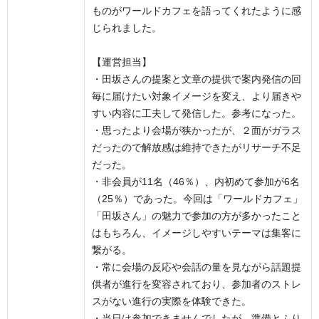
ものがワールドカフェを語ってくれたように感
じられました。
【運営担当】
・田坂さんの提案と文章の提供で案内発信の回
毎に届けたい対象イメージを変え、より届きや
すい内容に工夫して発信した。参考になった。
・思ったより会場が狭かったが、２面がガラス
だったので解放感は維持できたがリサーチ不足
だった。
・非会員が11名（46％）、内初めて参加が6名
（25％）であった。今回は「ワールドカフェ」
「田坂さん」の魅力で参加の方が多かったこと
はもちろん、イメージしやすいテーマは集客に
繋がる。
・常に会場の反応や会話の量を見ながら話題提
供者が進行を変容されており、参加者のストレ
スがない進行の実際を体験できた。
・当日は参加できませんでしたが、準備とふり