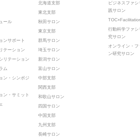
北海道支部
ビジネスファシ
践サロン
東北支部
TOC×Facilitat
ュール
秋田サロン
行動科学ファシ
東京支部
究サロン
ョンサポート
群馬サロン
オンライン・フ
リテーション
埼玉サロン
ン研究サロン
シリテーション
新潟サロン
ラム
富山サロン
ョン・シンポジ
中部支部
関西支部
ョン・サミット
和歌山サロン
ェ
四国サロン
中国支部
九州支部
長崎サロン