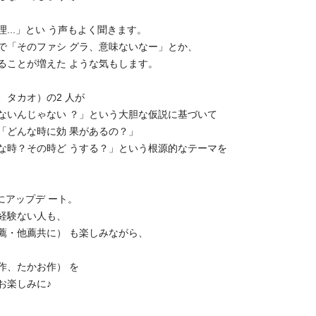
..」とい う声もよく聞きます。
で「そのファシ グラ、意味ないなー」とか、
ることが増えた ような気もします。
タカオ）の2 人が
ないんじゃない ？」という大胆な仮説に基づいて
「どんな時に効 果があるの？」
な時？その時ど うする？」という根源的なテーマを
にアップデ ート。
経験ない人も、
薦・他薦共に） も楽しみながら、
作、たかお作） を
お楽しみに♪