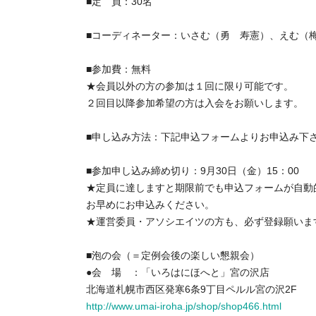
■定 員：30名
■コーディネーター：いさむ（勇 寿憲）、えむ（
■参加費：無料
★会員以外の方の参加は１回に限り可能です。
２回目以降参加希望の方は入会をお願いします。
■申し込み方法：下記申込フォームよりお申込み下
■参加申し込み締め切り：9月30日（金）15：00
★定員に達しますと期限前でも申込フォームが自動
お早めにお申込みください。
★運営委員・アソシエイツの方も、必ず登録願いま
■泡の会（＝定例会後の楽しい懇親会）
●会 場 ：「いろはにほへと」宮の沢店
北海道札幌市西区発寒6条9丁目ペルル宮の沢2F
http://www.umai-iroha.jp/shop/shop466.html