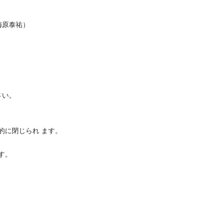
梅原泰祐）
さい。
的に閉じられ ます。
す。