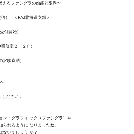
考えるファシグラの効能と限界〜
啓） ＜FAJ北海道支部＞
40受付開始）
中研修室２（２Ｆ）
の沢駅直結）
方へ
しください 。
ョン・グラフィ ック（ファシグラ）や
知られるように なりましたね。
はないでしょう か？