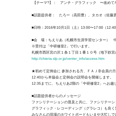
【テーマ?】： アンチ・グラフィック 〜改めて
■話題提供者： たろー（高田豊）、タカオ（佐藤貴
■日時：2016年10月1日（土）13:00〜17:00（12:
■会 場：ちえりあ（札幌市生涯学習センター） 
※受付は「中研修室2」で行います。
札幌市西区宮の沢１条１丁目１番１０号（地下鉄宮
http://chieria.slp.or.jp/center_info/access.htm
★初めて定例会に 参加される方、ＦＡＪ非会員の
12:40から本協会と定例会の説明会を開催します。
12:35までに、ちえりあ2階の「中研修室2」へお越
■話題提供者からのメッセージ
ファシリテーションの普及と共に、ファシリテーシ
グラフィック・レコーディング（グラレコ）も良く
みなさんの現場のホワイトボードもいまや大忙しで