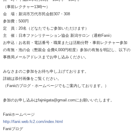
（事前レクチャー13時〜）
会 場：新潟市万代市民会館307・308
参加費：500円
定 員：20名（どなたでもご参加いただけます）
主 催：日本ファシリテーション協会 新潟サロン（通称Fanii）
お申込：お名前・電話番号・職業または活動分野・事前レクチャー参加
の有無・泡の会（懇親会 会費4,000円程度）参加の有無を明記し、以下の
事務局メールアドレスまでお申し込みください。
みなさまのご参加をお待ち申し上げております。
詳細は添付画像をご覧ください。
（Faniiのブログ・ホームページでもご案内しております。）
参加のお申し込みはfajniigata@gmail.comにお願いいたします。
Faniiホームページ
http://fanii.web.fc2.com/index.html
Faniiブログ