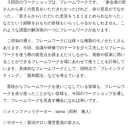
３回目のワークショップは、フレームワークです。 「参会者の皆
さんから多くの意見をいただきたかったけれど、余り意見がでなか
った」「皆さんからいただいた意見をうまくまとめられなかった」
などという経験をおもちの皆様もいらっしゃるかもしれません。こ
のような課題の解決策の一つにフレームワークがあります。
ご存知の通り、フレームワークには様々な種類のモノがたくさん
あります。今回、会議や研修でのテーマを少々工夫したりフレーム
ワークを使う際の留意点を踏まえたりしながら、発散や収束に用い
ることができるフレームワークを場にあわせて使うことを計画して
います。具体的なフレームワークとして、現時点で「ブレインライ
ティング」「親和図法」などを考えています。
普段からフレームワークを使いこなしている皆様も、フレームワ
ークを余り使ったことがない皆様も、今回のワークショップを通し
て、フレームワークを見直す機会になれば幸いです。
◇メインファシリテーター：tama（田村 雅人）
◇サポート：新潟サロン運営委員の皆さん