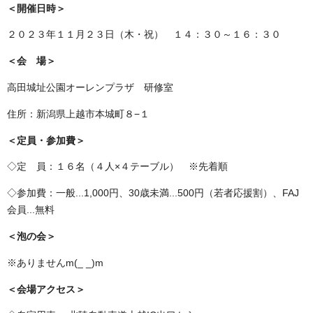
＜開催日時＞
２０２３年１１月２３日（木・祝） １４：３０～１６：３０
＜会 場＞
高田城址公園オーレンプラザ 研修室
住所：新潟県上越市本城町８−１
＜定員・参加費＞
◇定 員：１６名（４人×４テーブル） ※先着順
◇参加費：一般...1,000円、30歳未満...500円（若者応援割）、FAJ
会員...無料
＜泡の会＞
※ありませんm(_ _)m
＜会場アクセス＞