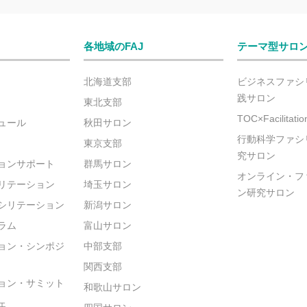
各地域のFAJ
テーマ型サロ
北海道支部
ビジネスファシ
践サロン
東北支部
TOC×Facilitat
ュール
秋田サロン
行動科学ファシ
東京支部
究サロン
ョンサポート
群馬サロン
オンライン・フ
リテーション
埼玉サロン
ン研究サロン
シリテーション
新潟サロン
ラム
富山サロン
ョン・シンポジ
中部支部
関西支部
ョン・サミット
和歌山サロン
ェ