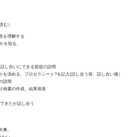
含む）
造を理解する
要かを知る。
 話し合いにできる前提の説明
を決める、プロセスシート?を記入(話し合う前、話し合い後）
の説明
計画書の作成、結果発表
調できたか話し合う
大事。