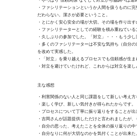
・やっぱり”信頼関係”なくして対立から協調へは進
・ファシリテーションというか人間を扱うものに完
だわらない。潔さが必要ということ。
・とにかく安心安全の場が大切。その場を作り出す
・ファシリテーターとしての経験を積み重ねている
・久しぶりの参加でした。「対立」・・・もう少し
・多くのファシリテーターは不安な気持ち（自分の
を改めて実感した。
・「対立」を乗り越えるプロセスでも信頼感が生ま
・対立を避けていたけれど、これからは対立を楽し
主な感想
・利害関係のない人と同じ課題をして新しい考え方
・楽しく学び、新しい気付きが得られたからです。
・プロセスについて丁寧に振り返りをすることが出
・吉岡さんが話題提供しただけと言われましたが、
・自分の思った、考えたことを全体の振り返りの中で
・自分なりに何が大切なのかを気付くことが出来た