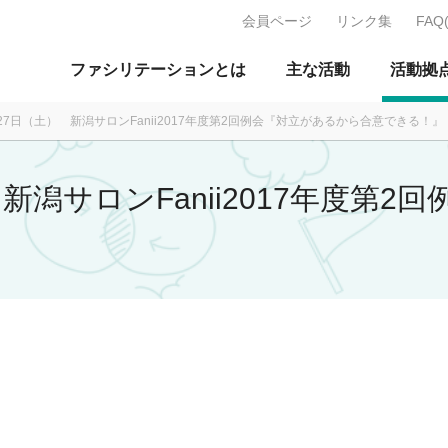
会員ページ
リンク集
FAQ
J：特定非営利活動法人 日本ファ
ファシリテーションとは
主な活動
活動拠
月27日（土） 新潟サロンFanii2017年度第2回例会『対立があるから合意できる！』
 新潟サロンFanii2017年度第