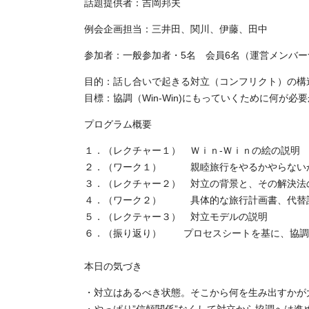
話題提供者：吉岡邦夫
例会企画担当：三井田、関川、伊藤、田中
参加者：一般参加者・5名 会員6名（運営メンバー
目的：話し合いで起きる対立（コンフリクト）の構
目標：協調（Win-Win)にもっていくために何が必
プログラム概要
１．（レクチャー１） Ｗｉｎ-Ｗｉｎの絵の説明
２．（ワーク１） 親睦旅行をやるかやらないか
３．（レクチャー２） 対立の背景と、その解決法
４．（ワーク２） 具体的な旅行計画書、代替
５．（レクテャー３） 対立モデルの説明
６．（振り返り） プロセスシートを基に、協
本日の気づき
・対立はあるべき状態。そこから何を生み出すかが