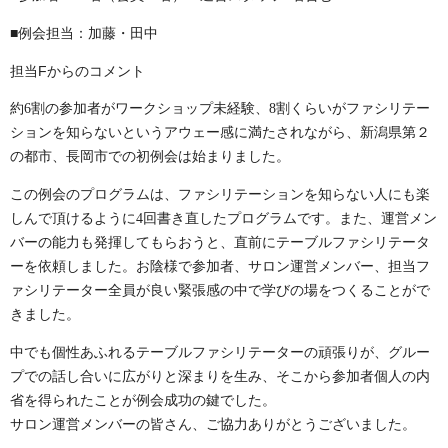
■例会担当：加藤・田中
担当Fからのコメント
約
6
割の参加者がワークショップ未経験、
8
割くらいがファシリテー
ションを知らないというアウェー感に満たされながら、新潟県第２
の都市、長岡市での初例会は始まりました。
この例会のプログラムは、ファシリテーションを知らない人にも楽
しんで頂けるように4回書き直したプログラムです。また、運営メン
バーの能力も発揮してもらおうと、直前にテーブルファシリテータ
ーを依頼しました。お陰様で参加者、サロン運営メンバー、担当フ
ァシリテーター全員が良い緊張感の中で学びの場をつくることがで
きました。
中でも個性あふれるテーブルファシリテーターの頑張りが、グルー
プでの話し合いに広がりと深まりを生み、そこから参加者個人の内
省を得られたことが例会成功の鍵でした。
サロン運営メンバーの皆さん、ご協力ありがとうございました。