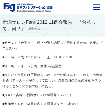
FAJ：特定非営利活動法
新潟サロンFanii 2012.11例会報告 『合意っ
て、何？』
新潟サロン
■テーマ：『合意って、何？〜誰も納得して行動するために必要なプ
ロセス〜』
■日 時：平成24年11月17日（土）13:00〜16:30
■場 所：アオーレ長岡 西棟3階会議室
■ねらい：合意には正解はないが、自分の解はある。これをこの例会
を通じて一人一人が見つけてほしい。自分自身の合意の極意を見つ
けることがこの例会の狙いである。
■担当
F
：吉崎 （新潟サロン
Fanii
運営メンバー）
■参加者：37名（会員11名）
※
運営スタッフ9名含む