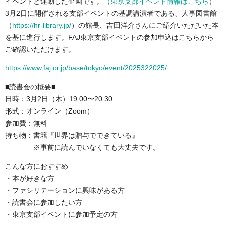
イベントと連動した企画です。（
東京支部イベント情報はこちら
）
3月2日に開催される支部イベントの基調講演者である、人事図書館
（
https://hr-library.jp/
）の館長、吉田洋介さんにご紹介いただいた本
を基に進行します。FAJ東京支部イベントの参加申込はこちらから
ご確認いただけます。
https://www.faj.or.jp/base/tokyo/event/2025322025/
■読書会の概要■
日時：3月2日（木）19:00〜20:30
形式：オンライン（Zoom）
参加費：無料
持ち物：書籍『世界は贈与でできている』
※事前に読んでいなくても大丈夫です。
こんな方におすすめ
・本が好きな方
・ファシリテーションに興味がある方
・読書会に参加したい方
・東京支部イベントに参加予定の方