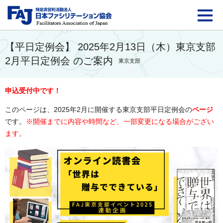
FAJ：特定非営利活動法
【平日定例会】 2025年2月13日（木）東京支部
2月平日定例会 のご案内
東京支部
申込受付中です！
このページは、2025年2月に開催する
東京支部平日
定例会の
ページ
です。
※開催までに
内容や時間など、一部変更になる場合がござい
ます。