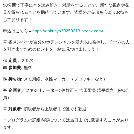
90分間で丁寧に本を読み解き、対話をすることで、新たな視点や発
見が得られることを期待しています。皆様のご参加を心よりお待ち
しております！
申込はこちら→
https://dokusyo20250213.peatix.com/
💡 各メンバーが自分のポテンシャルを最大限に発揮し、チームの力
を引き出すためのヒントを一緒に見つけましょう！
📣
定員：
２０名
🎟️
参加費
:
無料
📝
持ち物
:
メモ用紙、水性マーカー（プロッキーなど）
🌟
企画者／ファシリテーター
:
佐竹正人 吉田聖美 増平貴之（
FAJ
会
員）
💡
対象者
:
初級者から上級者まで誰でも歓迎
＊プログラムの詳細内容については当日までに変更することがあり
ます。