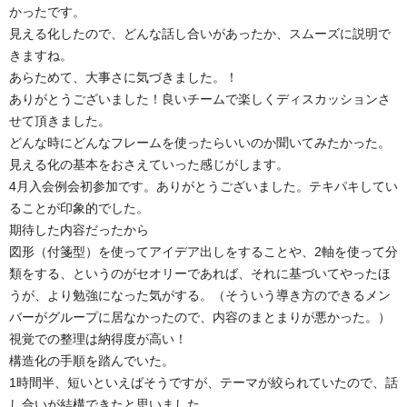
かったです。
見える化したので、どんな話し合いがあったか、スムーズに説明で
きますね。
あらためて、大事さに気づきました。！
ありがとうございました！良いチームで楽しくディスカッションさ
せて頂きました。
どんな時にどんなフレームを使ったらいいのか聞いてみたかった。
見える化の基本をおさえていった感じがします。
4月入会例会初参加です。ありがとうございました。テキパキしてい
ることが印象的でした。
期待した内容だったから
図形（付箋型）を使ってアイデア出しをすることや、2軸を使って分
類をする、というのがセオリーであれば、それに基づいてやったほ
うが、より勉強になった気がする。（そういう導き方のできるメン
バーがグループに居なかったので、内容のまとまりが悪かった。）
視覚での整理は納得度が高い！
構造化の手順を踏んでいた。
1時間半、短いといえばそうですが、テーマが絞られていたので、話
し合いが結構できたと思いました。