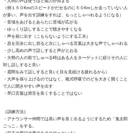
・人間の声は使うほど能力が高まる
（例１５０Kmのスピードがだせるのに５０Kmしか走っていない人
が多い。声を出す訓練をすれば、もっとしゃべれるようになる）
・音域をあげるとあらたに音域が広がる
・ゆっくり話しすることで聴きやすくなる
・声を前に出す（こもらないようにする工夫）
・息を完全に出し切ると次にしゃべる言葉は大きな声でしゃべれる
・少し高めの声で話しすると声がとおる
・大勢の人の前でしゅべる時はある人をターゲットに絞りその人に
対し話しすると良い
・眉間をみて話しすると良い( 目を見続ける疲れるから）
・大声を張り上げるのではなく、複式呼吸でのどを大きく開くこと
で人に聞きやすい声を出す
・早口言葉は滑舌を良くすることではない
｛訓練方法｝
・アナウンサー仲間では高い声を良く出るようにするため「鬼太郎
ごっこ」をする。