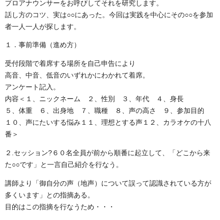
プロアナウンサーをお呼びしてそれを研究します。
話し方のコツ、実は○○にあった。今回は実践を中心にその○○を参加
者一人一人が探します。
１．事前準備（進め方）
受付段階で着席する場所を自己申告により
高音、中音、低音のいずれかにわかれて着席。
アンケート記入。
内容＜１、ニックネーム ２、性別 ３、年代 ４、身長
５、体重 ６、出身地 ７、職種 ８、声の高さ ９、参加目的
１０、声にたいする悩み１１、理想とする声１２、カラオケの十八
番＞
２.セッション?６０名全員が前から順番に起立して、「どこから来
た○○です」と一言自己紹介を行なう。
講師より「御自分の声（地声）について誤って認識されている方が
多くいます」との指摘ある。
目的はこの指摘を行なうため・・・