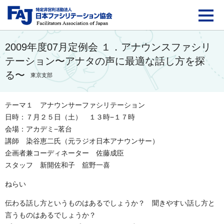
FAJ：特定非営利活動法
2009年度07月定例会 １．アナウンスファシリ
テーション〜アナタの声に最適な話し方を探
る〜
東京支部
テーマ１ アナウンサーファシリテーション
日時：７月２５日（土） １３時−１７時
会場：アカデミ−茗台
講師 染谷恵二氏（元ラジオ日本アナウンサー）
企画者兼コーディネーター 佐藤成臣
スタッフ 新開佐和子 舘野一喜
ねらい
伝わる話し方というものはあるでしょうか？ 聞きやすい話し方と
言うものはあるでしょうか？