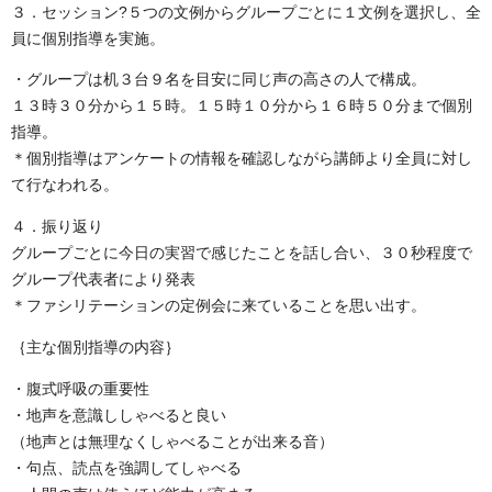
３．セッション?５つの文例からグループごとに１文例を選択し、全
員に個別指導を実施。
・グループは机３台９名を目安に同じ声の高さの人で構成。
１３時３０分から１５時。１５時１０分から１６時５０分まで個別
指導。
＊個別指導はアンケートの情報を確認しながら講師より全員に対し
て行なわれる。
４．振り返り
グループごとに今日の実習で感じたことを話し合い、３０秒程度で
グループ代表者により発表
＊ファシリテーションの定例会に来ていることを思い出す。
｛主な個別指導の内容｝
・腹式呼吸の重要性
・地声を意識ししゃべると良い
（地声とは無理なくしゃべることが出来る音）
・句点、読点を強調してしゃべる