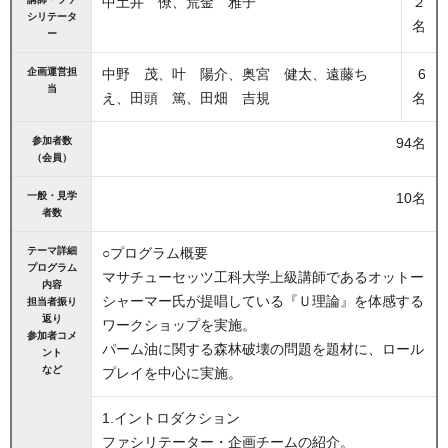
中土井 僚、荒金 雅子
２
シリテータ
名
ー
企画運営担
中野 茂、叶 陽介、奥宮 健太、遠藤ち
6
当
え、田頭 篤、田畑 吉規
名
参加者数
94名
（会員）
一般・見学
10名
者数
テーマ詳細
○プログラム概要
プログラム
マサチューセッツ工科大学上級講師であるオットー
内容
シャーマー氏が提唱している『Ｕ理論』を体感する
担当者振り
返り
ワークショップを実施。
参加者コメ
パーム油に関する森林破壊の問題を題材に、ロール
ント
など
プレイを中心に実施。
1.イントロダクション
ファシリテーター・企画チームの紹介。