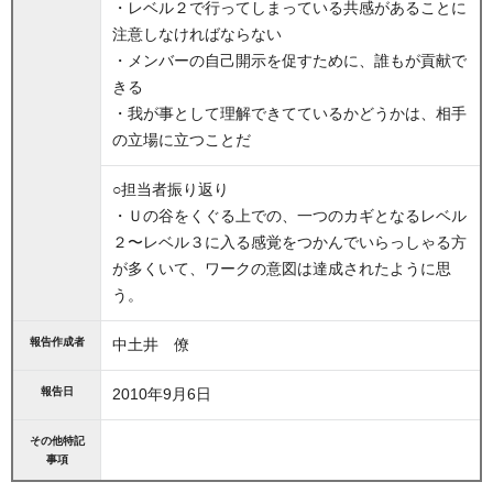
・レベル２で行ってしまっている共感があることに
注意しなければならない
・メンバーの自己開示を促すために、誰もが貢献で
きる
・我が事として理解できてているかどうかは、相手
の立場に立つことだ
○担当者振り返り
・Ｕの谷をくぐる上での、一つのカギとなるレベル
２〜レベル３に入る感覚をつかんでいらっしゃる方
が多くいて、ワークの意図は達成されたように思
う。
報告作成者
中土井 僚
報告日
2010年9月6日
その他特記
事項