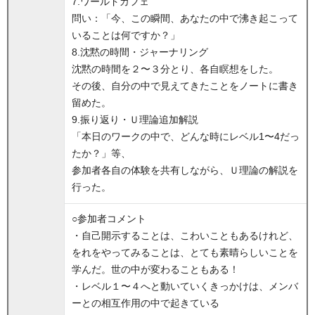
7.ワールドカフェ
問い：「今、この瞬間、あなたの中で沸き起こって
いることは何ですか？」
8.沈黙の時間・ジャーナリング
沈黙の時間を２〜３分とり、各自瞑想をした。
その後、自分の中で見えてきたことをノートに書き
留めた。
9.振り返り・Ｕ理論追加解説
「本日のワークの中で、どんな時にレベル1〜4だっ
たか？」等、
参加者各自の体験を共有しながら、Ｕ理論の解説を
行った。
○参加者コメント
・自己開示することは、こわいこともあるけれど、
をれをやってみることは、とても素晴らしいことを
学んだ。世の中が変わることもある！
・レベル１〜４へと動いていくきっかけは、メンバ
ーとの相互作用の中で起きている