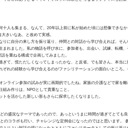
何十人も集まる、なんて、20年以上前に私が始めた頃には想像できなか
は大きいなあ、と改めて実感。
なりに自分の来し方を振り返り、仲間との対話から学び合えれば。そん
生まれました。私の物語を呼び水に、参加者も、出会い、試練、転機、
対話を重ねる構成で企画してみました。
過ぎて、慌ただしくなってしまったかな、と反省。でも皆さん、本当に
れぞれの経験から学び合えるのがファシリテーションの面白いところ。
たオンライン参加の試みが実に画期的でしたね。家族の介護などで家を離
仕組み作りは、NPOとして貴重なこと。
ットを活かした新しい形もさらに探求したくなりました。
ほどの盛況なテーマであったので、あっというまに時間が過ぎてとても
ンとのコラボも行い、チャレンジな定例会になったのではと思います。 
でよりよい対話の場になったとともにファシリテータとしての振り返り