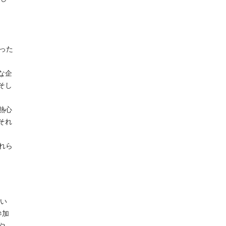
った
な企
そし
熱心
それ
れら
良い
参加
や