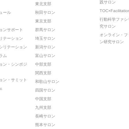
践サロン
東北支部
TOC×Facilitat
ュール
秋田サロン
行動科学ファシ
東京支部
究サロン
ョンサポート
群馬サロン
オンライン・フ
リテーション
埼玉サロン
ン研究サロン
シリテーション
新潟サロン
ラム
富山サロン
ョン・シンポジ
中部支部
関西支部
ョン・サミット
和歌山サロン
ェ
四国サロン
中国支部
九州支部
長崎サロン
熊本サロン