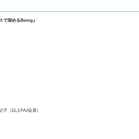
で深めるBeing』
子（以上FAJ会員）