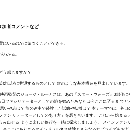
 参加者コメントなど
位置にいるのかに気づくことができる。
がわかる。
どう感じますか？
英雄伝説に共通するものとして 次のような基本構造を見出しています。
 映画監督のジョージ・ルーカスは、あの『スター・ウォーズ』3部作に
る日ファシリテーターとしての旅を始めたあなたは今ここに至るま でど
思いや志は？ 旅の途中で経験した試練や転機は？ 本テーマでは、各自
ファシ リテーターとしてのあり方」を磨き合います。 これから始まる
歩み出せる ように楽しい修行を一緒に探求しましょう。 メインファシ
え、今ここにありきるマインドフルネス体験とさらなるサプライズもお楽