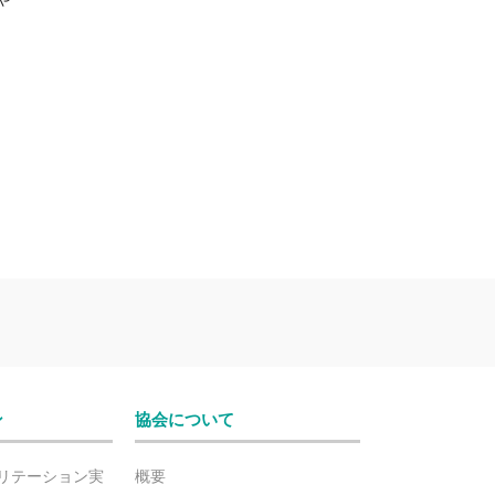
ン
協会について
リテーション実
概要