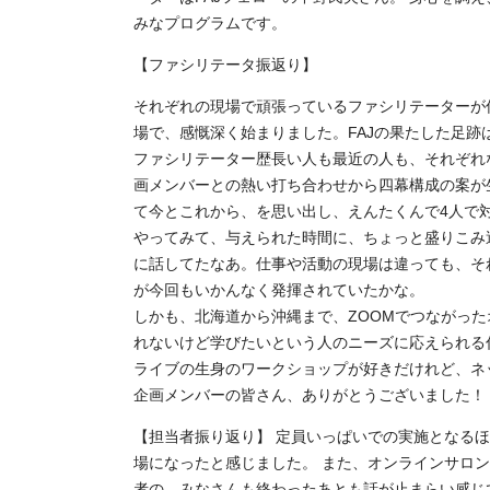
みなプログラムです。
【ファシリテータ振返り】
それぞれの現場で頑張っているファシリテーターが
場で、感慨深く始まりました。FAJの果たした足跡
ファシリテーター歴長い人も最近の人も、それぞれ
画メンバーとの熱い打ち合わせから四幕構成の案が
て今とこれから、を思い出し、えんたくんで4人で
やってみて、与えられた時間に、ちょっと盛りこみ
に話してたなあ。仕事や活動の現場は違っても、そ
が今回もいかんなく発揮されていたかな。
しかも、北海道から沖縄まで、ZOOMでつながっ
れないけど学びたいという人のニーズに応えられる
ライブの生身のワークショップが好きだけれど、ネ
企画メンバーの皆さん、ありがとうございました！
【担当者振り返り】 定員いっぱいでの実施となる
場になったと感じました。 また、オンラインサロ
者の、みなさんも終わったあとも話が止まらい感じ