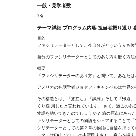
一般・見学者数
7名
テーマ詳細 プログラム内容 担当者振り返り
目的
ファシリテーターとして、今自分がどういう立ち
自分のファシリテーターとしてのあり方を磨く方法
概要
『ファシリテーターのあり方』と聞いて、あなたは
アメリカの神話学者ジョセフ・キャンベルは世界の
その構造とは、「旅立ち」「試練」そして「帰還」
くり適 用したと言われています。 さて、過去のあ
物語を紡いできたのでしょうか？ 旅の原点にあった
ァシリテーターとしての物語をシェアすることで「
シリテーターとしての第２章の物語に自信を持って
ーターはFAJフェローの中野民夫さん。 身心を調