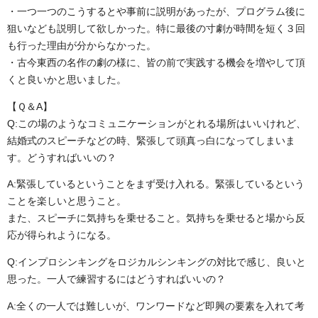
・一つ一つのこうするとや事前に説明があったが、プログラム後に
狙いなども説明して欲しかった。特に最後の寸劇が時間を短く３回
も行った理由が分からなかった。
・古今東西の名作の劇の様に、皆の前で実践する機会を増やして頂
くと良いかと思いました。
【Ｑ＆A】
Q:この場のようなコミュニケーションがとれる場所はいいけれど、
結婚式のスピーチなどの時、緊張して頭真っ白になってしまいま
す。どうすればいいの？
A:緊張しているということをまず受け入れる。緊張しているという
ことを楽しいと思うこと。
また、スピーチに気持ちを乗せること。気持ちを乗せると場から反
応が得られようになる。
Q:インプロシンキングをロジカルシンキングの対比で感じ、良いと
思った。一人で練習するにはどうすればいいの？
A:全くの一人では難しいが、ワンワードなど即興の要素を入れて考