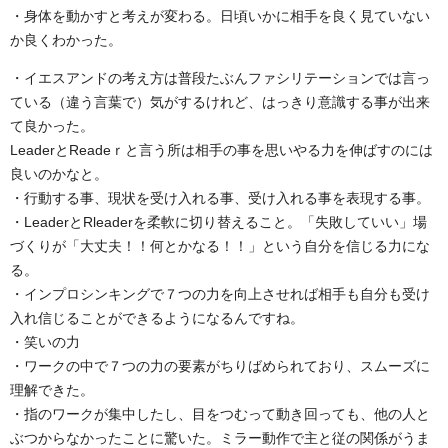
・身体を動かすと考えが変わる。日頃いかに相手を良く見ていない
か良くわかった。
・イエスアンドの考え方は普段たぶんファシリテーションでは言っ
ている（違う言葉で）気がするけれど、はっきり意識する事が出来
て良かった。
LeaderとReadeｒと言う所は相手の事を思いやる力を伸ばすのには
良いのかなと。
・行動する事、現状を受け入れる事、受け入れる事を表現する事。
・LeaderとRleaderを柔軟に切り替えること。「失敗していい」場
づくりが「大丈夫！！何とかなる！！」という自分を信じる力にな
る。
・インプロシンキングで７つの力を向上させれば相手も自分も受け
入れ信じることができるようになるんですね。
・笑いの力
・ワークの中で７つの力の要素がちりばめられており、スムーズに
理解できた。
・指のワークが集中したし、目をつむって動き回っても、他の人と
ぶつからなかったことに驚いた。ミラー動作で主と従の関係がうま