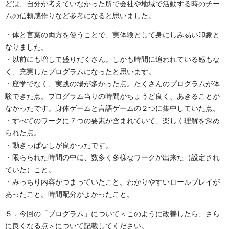
どは、自分が考えていなかった所で会社や地域で活動する時のチー
ムの信頼感作りなど参考になると思いました。
・体と言葉の両方を使うことで、実体験として身にしみ易い印象と
なりました。
・以前にも増して盛りだくさん。しかも時間に追われている感もな
く、充実したプログラムになったと思います。
・座学でなく、実践の場が多かった点。たくさんのプログラムが体
験できた点。プログラム当りの時間がちょうど良く、あきることが
なかったです。身体ゲームと言語ゲームの２つに集中していた点。
・すべてのワークに７つの要素が含まれていて、楽しく理解を深め
られた点。
・動きっぱなしが良かったです。
・限らられた時間の中に、数多く多様なワークが出来た（設定され
ていた）こと。
・みっちり内容がつまっていたこと。わかりやすいロールプレイが
あったこと。時間配分がよかったこと。
５．今回の「プログラム」について＜このように改善したら、さら
に良くなる点＞について記載してください。