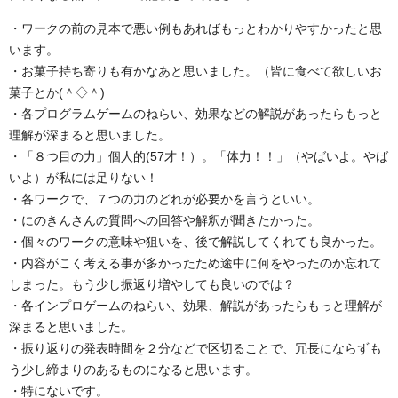
・ワークの前の見本で悪い例もあればもっとわかりやすかったと思
います。
・お菓子持ち寄りも有かなあと思いました。（皆に食べて欲しいお
菓子とか(＾◇＾)
・各プログラムゲームのねらい、効果などの解説があったらもっと
理解が深まると思いました。
・「８つ目の力」個人的(57才！）。「体力！！」（やばいよ。やば
いよ）が私には足りない！
・各ワークで、７つの力のどれが必要かを言うといい。
・にのきんさんの質問への回答や解釈が聞きたかった。
・個々のワークの意味や狙いを、後で解説してくれても良かった。
・内容がこく考える事が多かったため途中に何をやったのか忘れて
しまった。もう少し振返り増やしても良いのでは？
・各インプロゲームのねらい、効果、解説があったらもっと理解が
深まると思いました。
・振り返りの発表時間を２分などで区切ることで、冗長にならずも
う少し締まりのあるものになると思います。
・特にないです。