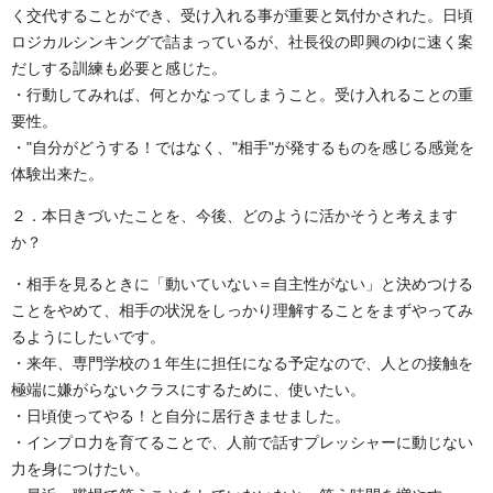
く交代することができ、受け入れる事が重要と気付かされた。日頃
ロジカルシンキングで詰まっているが、社長役の即興のゆに速く案
だしする訓練も必要と感じた。
・行動してみれば、何とかなってしまうこと。受け入れることの重
要性。
・"自分がどうする！ではなく、"相手"が発するものを感じる感覚を
体験出来た。
２．本日きづいたことを、今後、どのように活かそうと考えます
か？
・相手を見るときに「動いていない＝自主性がない」と決めつける
ことをやめて、相手の状況をしっかり理解することをまずやってみ
るようにしたいです。
・来年、専門学校の１年生に担任になる予定なので、人との接触を
極端に嫌がらないクラスにするために、使いたい。
・日頃使ってやる！と自分に居行きませました。
・インプロ力を育てることで、人前で話すプレッシャーに動じない
力を身につけたい。