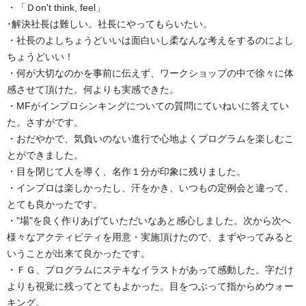
・「Ｄon't think, feel」
･解決社長は難しい。社長にやってもらいたい。
・社長のよしちょうどいいは面白いし柔なんな考えをするのによし
ちょうどいい！
・何が大切なのかを事前に伝えず、ワークショップの中で徐々に体
感させて頂けた。何よりも実感できた。
・MFがインプロシンキングについての質問にていねいに答えてい
た。さすがです。
・おだやかで、気負いのない進行で心地よくプログラムを楽しむこ
とができました。
・目を閉じて人を導く、名作１分が印象に残りました。
・インプロは楽しかったし、汗をかき、いつもの定例会と違って、
とても良かったです。
・"場"を良く作りあげていただいなあと感心しました。次から次へ
様々なアクティビティを用意・実施頂けたので、まずやってみると
いうことが出来て良かったです。
・ＦＧ、プログラムにステキなイラストがあって感動した。字だけ
よりも視覚に残ってとてもよかった。目をつぶって指からめウォー
キング。