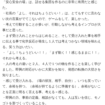
「安心安全の場」は、話せる集団を作るのに非常に有用だと感じ
た。
・社長の「よし、それはちょうどいい！」は、とてもすぐに言わな
い次の言葉がでてこないので、ゲームをして、楽しかった。
・考えて行動することが多いが、行動しながら考えるインプロが大
事だと思った。
・まず受け入れことからはじめること、そして受け入れた事を相手
に伝える事で化学反応が発生し１人では考えつかない領域を味わえ
る。笑う力はいだい。
・「よし！ちょうどいい！！」「まず動く！！感じるままに！！」
それから考える。
・人の考えの違いと２人、４人で１つの物を作ることを楽しく学び
ました。即興の対応がいかに大変かを知り、発想の転換の大切さを
知りました。
・感じて受け入れる。（場の状況、相手、自分）。いつも笑ってい
て、余裕を持つ。（余裕が持てるように準備する）。余裕がないこ
とを正直に明るく言える事。考える＜感じる。
・即興の力、事前の定義、相談がなくても。人は互いを信じ、モノ
ゴトを形づくっていることを。