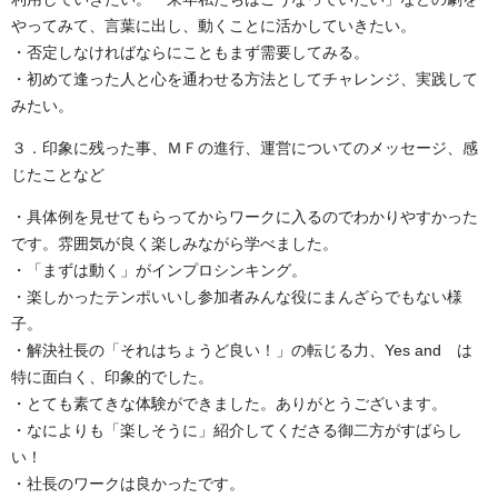
やってみて、言葉に出し、動くことに活かしていきたい。
・否定しなければならにこともまず需要してみる。
・初めて逢った人と心を通わせる方法としてチャレンジ、実践して
みたい。
３．印象に残った事、ＭＦの進行、運営についてのメッセージ、感
じたことなど
・具体例を見せてもらってからワークに入るのでわかりやすかった
です。雰囲気が良く楽しみながら学べました。
・「まずは動く」がインプロシンキング。
・楽しかったテンポいいし参加者みんな役にまんざらでもない様
子。
・解決社長の「それはちょうど良い！」の転じる力、Yes and は
特に面白く、印象的でした。
・とても素てきな体験ができました。ありがとうございます。
・なによりも「楽しそうに」紹介してくださる御二方がすばらし
い！
・社長のワークは良かったです。