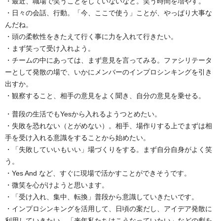
・最近、職場で笑うことをしていないなと。笑う時間を増やす。
・日々の会話、行動。「今、ここで使う」ことが、やっぱり大事な
んだね。
・頭の柔軟性をきたえて行く事に力を入れて行きたい。
・まず笑って受け入れよう。
・チームの中にあっては、まず意見を言ってみる。ファシリテータ
ーとして発散の場で、いかにメンバーのインプロシンキングを引き
出すか。
・観察すること、相手の意見をよく聞き、自分の意見を乗せる。
・普段の生活でもYesから入れるようつとめたい。
・失敗を恐れない（とがめない）。相手、場作りする上でまずは相
手を受け入れる意識をすることから始めたい。
・「失敗していいもいい」場づくりをする。まず自分自身がよく笑
う。
・Yes And など、すぐに現場で活かすことができそうです。
・微笑を心がけようと思います。
・「受け入れ、集中、転換」普段から意識していきたいです。
・インプロシンキングを活用して、日頃の案だし、アイデア発散に
利用していきたい。「来年私たちはこうなっていたい」などの劇を