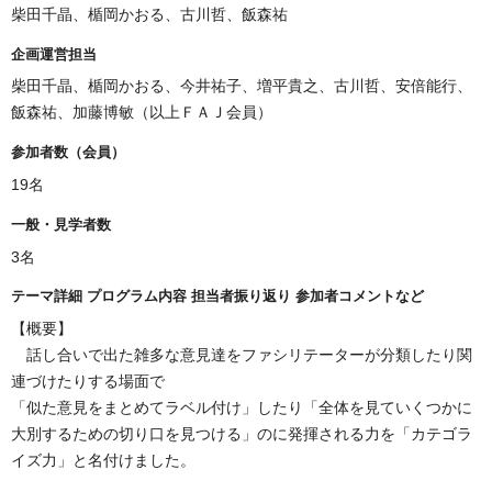
柴田千晶、楯岡かおる、古川哲、飯森祐
企画運営担当
柴田千晶、楯岡かおる、今井祐子、増平貴之、古川哲、安倍能行、
飯森祐、加藤博敏（以上ＦＡＪ会員）
参加者数（会員）
19名
一般・見学者数
3名
テーマ詳細 プログラム内容 担当者振り返り 参加者コメントなど
【概要】
話し合いで出た雑多な意見達をファシリテーターが分類したり関
連づけたりする場面で
「似た意見をまとめてラベル付け」したり「全体を見ていくつかに
大別するための切り口を見つける」のに発揮される力を「カテゴラ
イズ力」と名付けました。