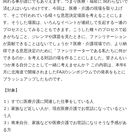
関わる事が誰にでもありえます。つまり医療・福祉に 関わらないで
済む人はいないわけです。今回は、医療・介護の現場を取り上げ
て、そこで行われている様々な意思決定場面を考えることにしま
す。そうした場面は、いろんなイベントが連続して生起する一連の
プロセスとしてみることもできます。こうした種々のプロセスで起
きがちなこと、ジレンマや課題を見たときに、ファシリテーション
が貢献できることはないでしょうか？医療・介護現場での、より納
得できる意思決定のために「ファシリテーターである私たちに何が
できるのか」を考える対話の場を作ることにしました。皆さんもい
つか来る自分ごととして一緒に考えませんか？ この内容は、本年6
月に北海道で開催されましたFAJのシンポジウムでの発表をもとに
ブラッシュアップしたものです。
【対象】
１）すでに医療介護に関連した仕事をしている人
２）家族など近しい人が、現在医療介護でお世話になっているとい
う人
３）将来自分、家族などや医療介護でお世話になりそうな予感があ
る方