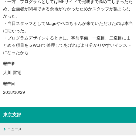
・一方、プログラムとしてはMFサイドで完成まで高めてしまったた
め、企画者が関与できる余地がなかったためかスタッフが集まらな
かった。
・当日スタッフとしてMaguやペコちゃんが来ていただけたのは本当
に助かった。
・プログラムデザインするときに、事前準備、一巡目、二巡目にま
とめる項目を５W1Hで整理してあげればより分かりやすいインスト
になったかも
報告者
大川 雷電
報告日
2018/10/29
東京支部
ニュース