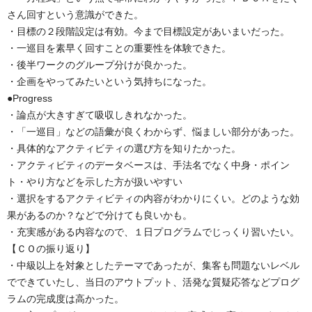
さん回すという意識ができた。
・目標の２段階設定は有効。今まで目標設定があいまいだった。
・一巡目を素早く回すことの重要性を体験できた。
・後半ワークのグループ分けが良かった。
・企画をやってみたいという気持ちになった。
●Progress
・論点が大きすぎて吸収しきれなかった。
・「一巡目」などの語彙が良くわからず、悩ましい部分があった。
・具体的なアクティビティの選び方を知りたかった。
・アクティビティのデータベースは、手法名でなく中身・ポイン
ト・やり方などを示した方が扱いやすい
・選択をするアクティビティの内容がわかりにくい。どのような効
果があるのか？などで分けても良いかも。
・充実感がある内容なので、１日プログラムでじっくり習いたい。
【ＣＯの振り返り】
・中級以上を対象としたテーマであったが、集客も問題ないレベル
でできていたし、当日のアウトプット、活発な質疑応答などプログ
ラムの完成度は高かった。