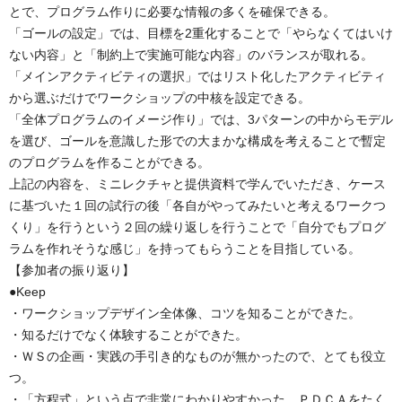
とで、プログラム作りに必要な情報の多くを確保できる。
「ゴールの設定」では、目標を2重化することで「やらなくてはいけ
ない内容」と「制約上で実施可能な内容」のバランスが取れる。
「メインアクティビティの選択」ではリスト化したアクティビティ
から選ぶだけでワークショップの中核を設定できる。
「全体プログラムのイメージ作り」では、3パターンの中からモデル
を選び、ゴールを意識した形での大まかな構成を考えることで暫定
のプログラムを作ることができる。
上記の内容を、ミニレクチャと提供資料で学んでいただき、ケース
に基づいた１回の試行の後「各自がやってみたいと考えるワークつ
くり」を行うという２回の繰り返しを行うことで「自分でもプログ
ラムを作れそうな感じ」を持ってもらうことを目指している。
【参加者の振り返り】
●Keep
・ワークショップデザイン全体像、コツを知ることができた。
・知るだけでなく体験することができた。
・ＷＳの企画・実践の手引き的なものが無かったので、とても役立
つ。
・「方程式」という点で非常にわかりやすかった。ＰＤＣＡをたく