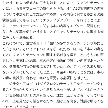
したり、他人の伝え方の工夫を知ることにより、ファシリテーショ
ンにおける共有フェーズの気付きを得る。４）ABD実施後本の内容
について参加者同士で対話をする際、その内容に関する参加者の経
験談を話してもらうというナラティブアプローチを行うことによ
り、ファシリテーションに関する本の内容をエピソード記憶した
り、自己変革を促したりすることでファシリテーションに関する知
見をより一層高める。
これについて、運営委員より「狙いが多すぎるため、シンプルにし
た方が良い」というアドバイスを頂いたため、狙いを「本の内容を
もとにファシリテーションに関する気付きを得る」というものに変
更した。実施した結果、本の内容が抽象的で難しい内容であったた
め、参加者が内容の把握に苦労していたため、アドバイス通り狙い
をシンプルにしてよかったと思う。今後ABDを行うときには、本の
内容の複雑度に合わせ、狙いを変更する必要性を感じた。
・「短冊ダイアログ」はダイアログのテーマを二次元マッピングす
ることで分かりやすいという意見もあったが、わざわざ上からぶら
下げる必要はないとの声もあった。逆に、上からぶら下がっている
ので、上を見ながら話をするため、顔が上を向き、対話が明るくな
ったという声もあった。