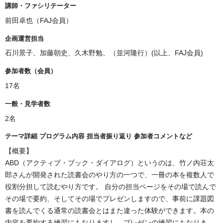
講師・ファシリテーター
前田卓也（FAJ会員）
企画運営担当
石川景子、加藤朝史、久木野勉、（並河隆行）
(以上、FAJ会員)
参加者数（会員）
17名
一般・見学者数
2名
テーマ詳細 プログラム内容 担当者振り返り 参加者コメントなど
【概要】
ABD（アクティブ・ブック・ダイアログ）というのは、竹ノ内荘太
郎さんが開発された読書会のやり方の一つで、一冊の本を複数人で
役割分担して読むやり方です。 自分の担当ページをその場で読んで
その場で要約、そしてその場でプレゼンしますので、事前に課題図
書を読んでくる通常の読書会とはまた違った体験ができます。本の
内容を要約する練習にもなりますし、プレゼンの練習にもなりま