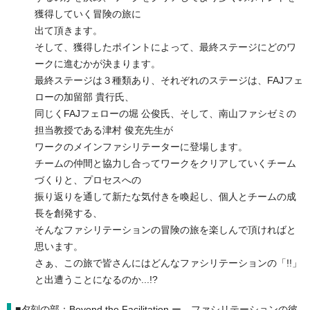
獲得していく冒険の旅に
出て頂きます。
そして、獲得したポイントによって、最終ステージにどのワ
ークに進むかが決まります。
最終ステージは３種類あり、それぞれのステージは、FAJフェ
ローの加留部 貴行氏、
同じくFAJフェローの堀 公俊氏、そして、南山ファシゼミの
担当教授である津村 俊充先生が
ワークのメインファシリテーターに登場します。
チームの仲間と協力し合ってワークをクリアしていくチーム
づくりと、プロセスへの
振り返りを通して新たな気付きを喚起し、個人とチームの成
長を創発する、
そんなファシリテーションの冒険の旅を楽しんで頂ければと
思います。
さぁ、この旅で皆さんにはどんなファシリテーションの「!!」
と出遭うことになるのか...!?
■夕刻の部：Beyond the Facilitation ー ファシリテーションの彼