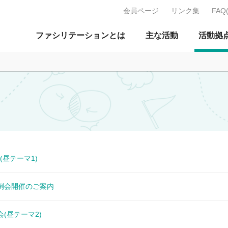
会員ページ
リンク集
FAQ
J：特定非営利活動法人 日本ファ
ファシリテーションとは
主な活動
活動拠
(昼テーマ1)
月定例会開催のご案内
会(昼テーマ2)