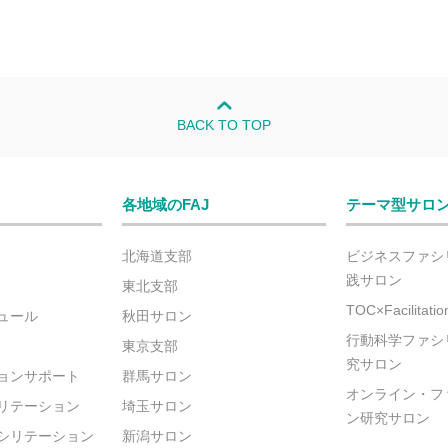
BACK TO TOP
各地域のFAJ
テーマ型サロ
北海道支部
ビジネスファシ
践サロン
東北支部
TOC×Facilitat
ュール
秋田サロン
行動科学ファシ
東京支部
究サロン
ョンサポート
群馬サロン
オンライン・フ
リテーション
埼玉サロン
ン研究サロン
シリテーション
新潟サロン