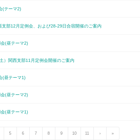
会(テーマ2)
) 関西支部12月定例会、および28-29日合宿開催のご案内
例会(昼テーマ2)
2日（土）関西支部11月定例会開催のご案内
会(昼テーマ1)
例会(昼テーマ2)
例会(昼テーマ1)
5
6
7
8
9
10
11
›
»