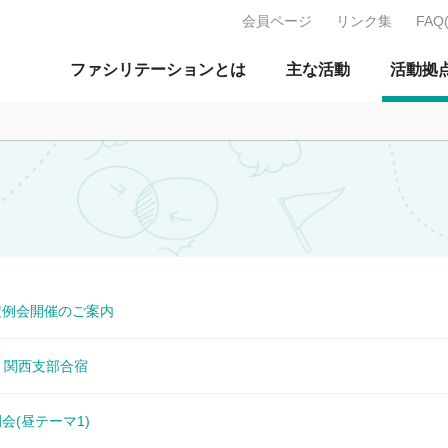
会員ページ
リンク集
FAQ
J：特定非営利活動法人 日本ファ
ファシリテーションとは
主な活動
活動拠
1月定例会開催のご案内
月） 関西支部合宿
例会(昼テーマ1)