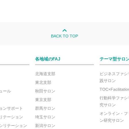
BACK TO TOP
各地域のFAJ
テーマ型サロ
北海道支部
ビジネスファシ
践サロン
東北支部
TOC×Facilitat
ュール
秋田サロン
行動科学ファシ
東京支部
究サロン
ョンサポート
群馬サロン
オンライン・フ
リテーション
埼玉サロン
ン研究サロン
シリテーション
新潟サロン