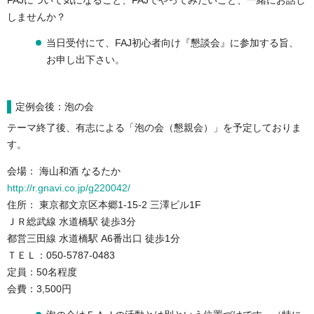
FAJについて気になること、FAJでやってみたいこと、一緒にお話し
しませんか？
当日受付にて、FAJ初心者向け『懇談会』に参加する旨、
お申し出下さい。
定例会後：泡の会
テーマ終了後、有志による「泡の会（懇親会）」を予定しておりま
す。
会場： 海山和酒 なるたか
http://r.gnavi.co.jp/g220042/
住所： 東京都文京区本郷1-15-2 三澤ビル1F
ＪＲ総武線 水道橋駅 徒歩3分
都営三田線 水道橋駅 A6番出口 徒歩1分
ＴＥＬ：050-5787-0483
定員：50名程度
会費：3,500円