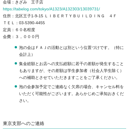
会場：きざみ 王子店
https://tabelog.com/tokyo/A1323/A132303/13039731/
住所：北区王子1-9-15 ＬＩＢＥＲＴＹＢＵＩＬＤＩＮＧ ４Ｆ
ＴＥＬ：03-5390-4455
定員：６０名程度
会費：３，０００円
泡の会はＦＡＪの活動とは別という位置づけです。（特に
会計上）
集金総額とお店への支払総額に若干の差額が発生すること
もありますが、その差額は学生参加者（社会人学生除く）
への補助とさせていただきますことをご了承ください。
泡の会参加予定でご連絡なく欠席の場合、キャンセル料を
いただく可能性がございます。あらかじめご承知おきくだ
さい。
東京支部へのご連絡