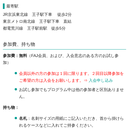
最寄駅
JR京浜東北線 王子駅下車 徒歩2分
東京メトロ南北線 王子駅下車 直結
都電荒川線 王子駅前駅 徒歩5分
参加費、持ち物
参加費：無料
（FAJ会員、および、入会意志のある方のお試し参
加）
会員以外の方の参加は１回に限ります。２回目以降参加を
ご希望の方は入会をお願いします。⇒
入会申し込み
お試し参加でもプログラム中は他の参加者と区別ありませ
ん。
持ち物：
名札
：名刺サイズの用紙にご記入いただき、首から掛けら
れるケースなどに入れてご持参ください。